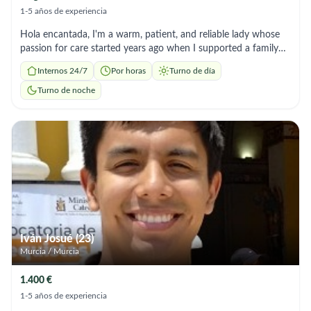
1-5 años de experiencia
Hola encantada, I'm a warm, patient, and reliable lady whose
passion for care started years ago when I supported a family
friend Living with dementia and arthritis. That experience
Internos 24/7
Por horas
Turno de día
opened my heart to this work and pushed me to grow my skills
through hands on training and real caregiving practice. I've
Turno de noche
supported adults with personal care, mobility, hygiene, feeding,
and daily comfort, always with a gentle approach and deep
respect for their dignity. One of the moments that shaped me
most was helping an older gentleman who was shy about
receiving care, through calm reassurance and kindness, I
earned his trust and made him feel safe. I'm the kind of
caregiver who stays a little longer if someone needs me, who
listens, who notices the small things, and who treats every
person like family. My goal is simple: to bring comfort,
confidence, and companionship to anyone in my care.
Iván Josué (23)
Murcia / Murcia
1.400 €
1-5 años de experiencia