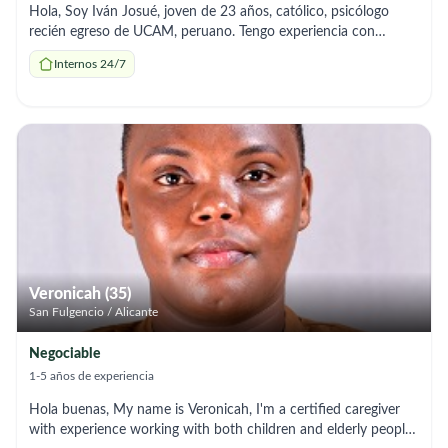
Hola, Soy Iván Josué, joven de 23 años, católico, psicólogo
recién egreso de UCAM, peruano. Tengo experiencia con
adultos mayores porque viví con mis abuelos. También tengo
Internos 24/7
una hermanita con parálisis cerebral. Estoy interesado en
combinar mis estudios de máster en psicología clínica con la
experiencia, acompañando a personas que necesiten de mi
ayuda. Si bien puedo trabajar como interno, necesitaría
disponer de un turno para ir a la universidad. Si están
interesados, pueden comunicarse conmigo al correo.
Veronicah (35)
San Fulgencio / Alicante
Negociable
1-5 años de experiencia
Hola buenas, My name is Veronicah, I'm a certified caregiver
with experience working with both children and elderly people.