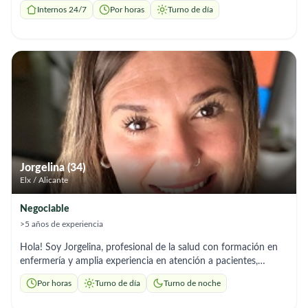
I'm reliable, hardworking and respectful of people and their
Internos 24/7
Por horas
Turno de día
opinions. I'm here to make your life more manageable by
helping you take care of your loved one. If you need someone
you can rely on, someone you can call on anytime and she will
show up, I'm that person and it will be my pleasure to work
with you.
Jorgelina (34)
Elx / Alicante
Negociable
>5 años de experiencia
Hola! Soy Jorgelina, profesional de la salud con formación en
enfermería y amplia experiencia en atención a pacientes,
especialmente personas mayores y dependientes. Me destaco
Por horas
Turno de día
Turno de noche
por mi responsabilidad, trato humano y capacidad de
adaptación. Soy una persona transparente, que prioriza