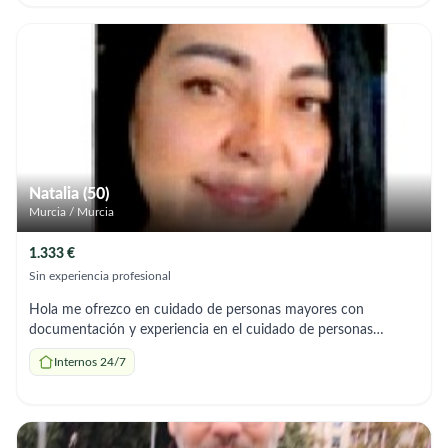
siempre el bienestar integral de la persona que cuido. Me
apasiona lo que hago. Cualquier cosa, estoy a disposición para
ampliar información.
Natalia (50)
Murcia / Murcia
1.333 €
Sin experiencia profesional
Hola me ofrezco en cuidado de personas mayores con
documentación y experiencia en el cuidado de personas
mayores y tengo referencias en mis antiguos trabajos . Cuidado
Internos 24/7
de la medicina Comida Baños Ir al médico Paseos Y sobre todo
que los mayores estén bien cuidado y activo para que estén
bien