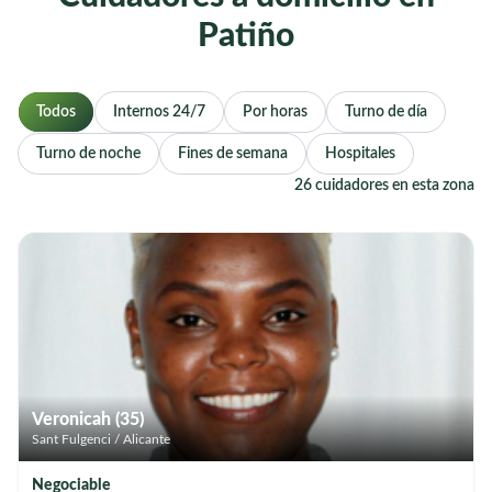
Patiño
Todos
Internos 24/7
Por horas
Turno de día
Turno de noche
Fines de semana
Hospitales
26 cuidadores en esta zona
Veronicah (35)
Sant Fulgenci / Alicante
Negociable