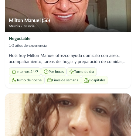
Milton Manuel (56)
Murcia / Murcia
Negociable
1-5 años de experiencia
Hola Soy Milton Manuel ofrezco ayuda domicilio con aseo.,
acompañamiento, tareas del hogar y preparación de comidas,
soy muy responsable, la puntualidad es lo más importante para
Internos 24/7
Por horas
Turno de día
mí, tengo disponibilidad, un saludo
Turno de noche
Fines de semana
Hospitales