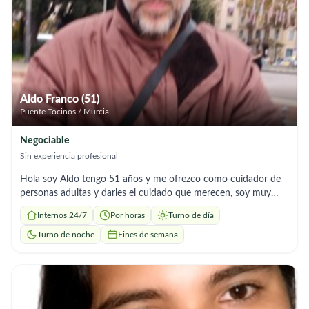
Aldo Franco (51)
Puente Tocinos / Murcia
Negociable
Sin experiencia profesional
Hola soy Aldo tengo 51 años y me ofrezco como cuidador de
personas adultas y darles el cuidado que merecen, soy muy
responsable y valoro mucho la salud de las personas cual fuese
Internos 24/7
Por horas
Turno de día
du condición y con la finalidad que estén tranquilas y seguras,
Turno de noche
Fines de semana