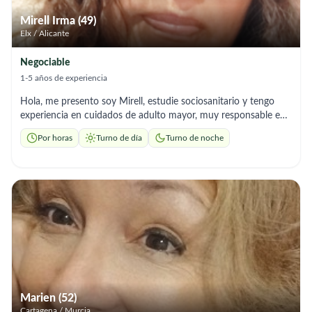
Mirell Irma (49)
Elx / Alicante
Negociable
1-5 años de experiencia
Hola, me presento soy Mirell, estudie sociosanitario y tengo
experiencia en cuidados de adulto mayor, muy responsable en
mi trabajo y me adecuó a las necesidades que requiere la
Por horas
Turno de día
Turno de noche
persona de cuidado.
Marien (52)
Cartagena / Murcia