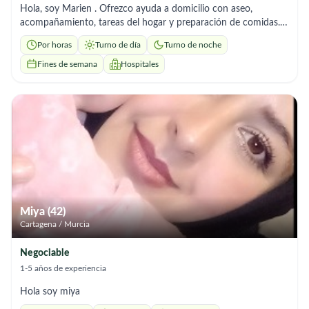
Hola, soy Marien . Ofrezco ayuda a domicilio con aseo,
acompañamiento, tareas del hogar y preparación de comidas.
Soy responsable y me adapto a los horarios que necesites.”
Por horas
Turno de día
Turno de noche
Fines de semana
Hospitales
Miya (42)
Cartagena / Murcia
Negociable
1-5 años de experiencia
Hola soy miya