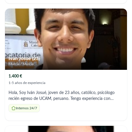
supported adults with personal care, mobility, hygiene, feeding,
and daily comfort, always with a gentle approach and deep
respect for their dignity. One of the moments that shaped me
most was helping an older gentleman who was shy about
receiving care, through calm reassurance and kindness, I
earned his trust and made him feel safe. I'm the kind of
caregiver who stays a little longer if someone needs me, who
listens, who notices the small things, and who treats every
person like family. My goal is simple: to bring comfort,
confidence, and companionship to anyone in my care.
Iván Josué (23)
Murcia / Murcia
1.400 €
1-5 años de experiencia
Hola, Soy Iván Josué, joven de 23 años, católico, psicólogo
recién egreso de UCAM, peruano. Tengo experiencia con
adultos mayores porque viví con mis abuelos. También tengo
Internos 24/7
una hermanita con parálisis cerebral. Estoy interesado en
combinar mis estudios de máster en psicología clínica con la
experiencia, acompañando a personas que necesiten de mi
ayuda. Si bien puedo trabajar como interno, necesitaría