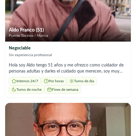
Aldo Franco (51)
Puente Tocinos / Murcia
Negociable
Sin experiencia profesional
Hola soy Aldo tengo 51 años y me ofrezco como cuidador de
personas adultas y darles el cuidado que merecen, soy muy
responsable y valoro mucho la salud de las personas cual fuese
Internos 24/7
Por horas
Turno de día
du condición y con la finalidad que estén tranquilas y seguras,
Turno de noche
Fines de semana