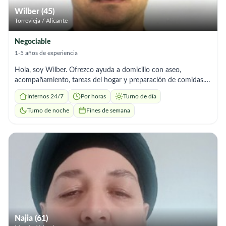
Wilber (45)
Torrevieja / Alicante
Negociable
1-5 años de experiencia
Hola, soy Wilber. Ofrezco ayuda a domicilio con aseo,
acompañamiento, tareas del hogar y preparación de comidas.
Soy responsable y me adapto a los horarios que necesites.
Internos 24/7
Por horas
Turno de día
Turno de noche
Fines de semana
Najia (61)