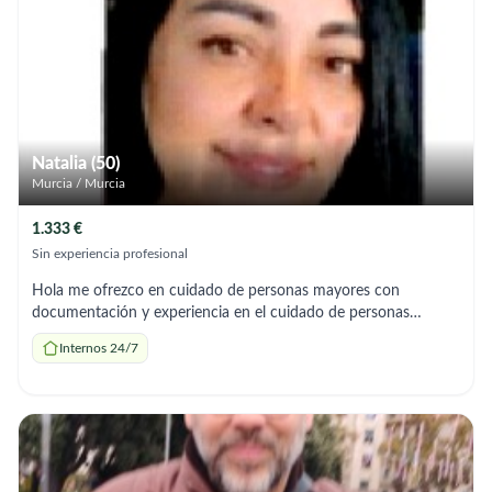
disponer de un turno para ir a la universidad. Si están
interesados, pueden comunicarse conmigo al correo.
Natalia (50)
Murcia / Murcia
1.333 €
Sin experiencia profesional
Hola me ofrezco en cuidado de personas mayores con
documentación y experiencia en el cuidado de personas
mayores y tengo referencias en mis antiguos trabajos . Cuidado
Internos 24/7
de la medicina Comida Baños Ir al médico Paseos Y sobre todo
que los mayores estén bien cuidado y activo para que estén
bien