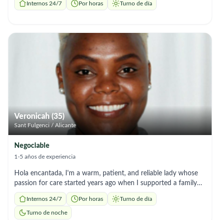
Internos 24/7
Por horas
Turno de día
Veronicah (35)
Sant Fulgenci / Alicante
Negociable
1-5 años de experiencia
Hola encantada, I'm a warm, patient, and reliable lady whose
passion for care started years ago when I supported a family
friend Living with dementia and arthritis. That experience
Internos 24/7
Por horas
Turno de día
opened my heart to this work and pushed me to grow my skills
through hands on training and real caregiving practice. I've
Turno de noche