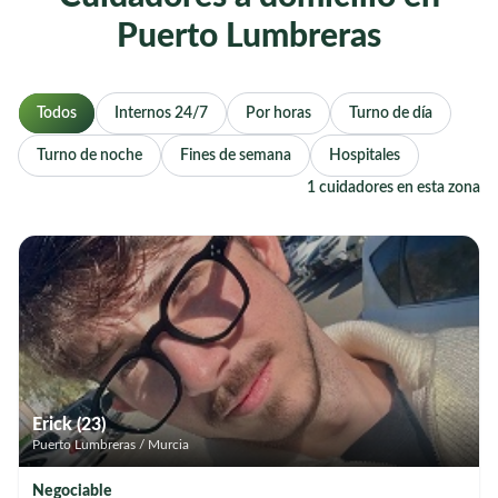
Puerto Lumbreras
Todos
Internos 24/7
Por horas
Turno de día
Turno de noche
Fines de semana
Hospitales
1 cuidadores en esta zona
Erick (23)
Puerto Lumbreras / Murcia
Negociable