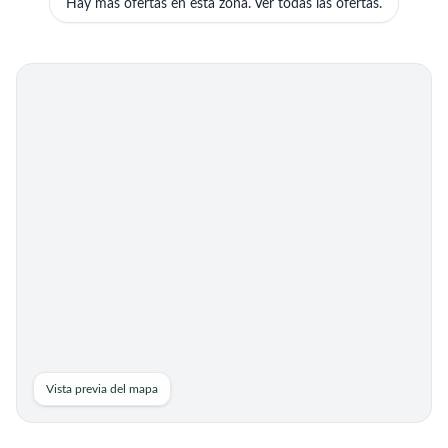
Hay más ofertas en esta zona. Ver todas las ofertas.
Acompañamiento en hospital
Detalles completos al registrarte.
Cuidador/a de noche para
Villaconejos,
personas mayores en
Madrid
Villaconejos, Madrid
turno noche para cambios posturales
Ver oferta completa
Cuidador/a por horas de
Fuenlabrada,
personas mayores en
Madrid
Fuenlabrada, Madrid
Buenas, buscamos una persona para 2 o 3 franjas de
Vista previa del mapa
horas, en desayuno, comida y cena. Cuidados de
higiene, preparación de comidas, acompañamiento a
Ver oferta completa
médicos si fuera necesario y atender las necesidades