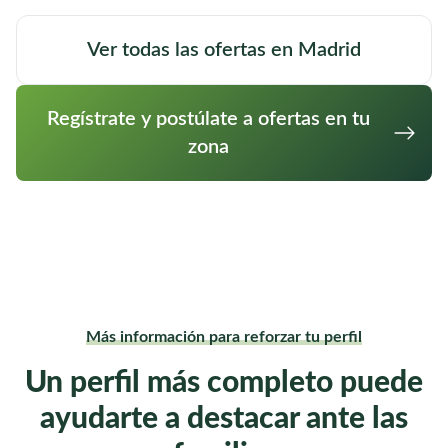
del hogar que sean necesarias.
Ver todas las ofertas en Madrid
Cuidador/a de día para personas
Alcobendas,
Madrid
mayores en Alcobendas, Madrid
Busco ayuda por las mañanas y cocina
Regístrate y postúlate a ofertas en tu
Ver oferta completa
zona
Más información para reforzar tu perfil
Un perfil más completo puede
ayudarte a destacar ante las