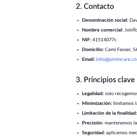
2. Contacto
Denominación social:
Dav
Nombre comercial:
JoinT
NIF:
41514077c
Domicilio:
Camí Fasser, 5
Email:
info@jointocare.c
3. Principios clave
Legalidad:
solo recogemos 
Minimización:
limitamos l
Limitación de la finalidad:
Precisión:
mantenemos la 
Seguridad:
aplicamos medi