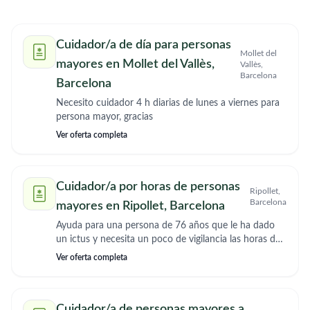
Cuidador/a de día para personas
Mollet del
mayores en Mollet del Vallès,
Vallès,
Barcelona
Barcelona
Necesito cuidador 4 h diarias de lunes a viernes para
persona mayor, gracias
Ver oferta completa
Cuidador/a por horas de personas
Ripollet,
Barcelona
mayores en Ripollet, Barcelona
Ayuda para una persona de 76 años que le ha dado
un ictus y necesita un poco de vigilancia las horas del
desayuno comida y cena, se puede mover sin
Ver oferta completa
problema solo hay que estar pendiente de ella para
comer y tomar la medicacion
Cuidador/a de personas mayores a