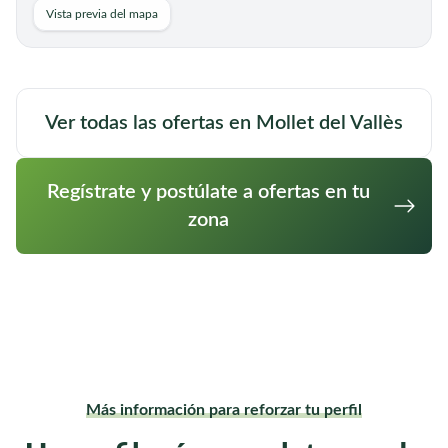
Vista previa del mapa
Cuidador/a de noche para
Castellar del
personas mayores en Castellar
Vallès,
Barcelona
del Vallès, Barcelona
Ver todas las ofertas en Mollet del Vallès
Busco una persona que pudiera quedarse a dormir y
que me atendiera en la Durmiendo en casa y luego
por la mañana haciendo la compra recogiendo la casa
Regístrate y postúlate a ofertas en tu
Ver oferta completa
preparando la comida y luego otra vez por la noche.
zona
Más información para reforzar tu perfil