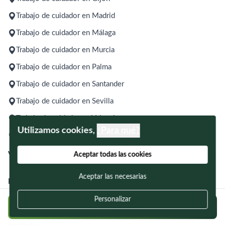
Trabajo de cuidador en Madrid
Trabajo de cuidador en Málaga
Trabajo de cuidador en Murcia
Trabajo de cuidador en Palma
Trabajo de cuidador en Santander
Trabajo de cuidador en Sevilla
Trabajo de cuidador en Valencia
Utilizamos cookies,
¿Para qué?
Trabajo de cuidador en Zaragoza
Ver todas las ubicaciones
Aceptar todas las cookies
Aceptar las necesarias
Disponemos de cuidadores en los siguientes servicios:
Personalizar
Servicio interno 24/7
Cuidadores por horas
Turno de día
Regístrate y postúlate a ofertas en tu zona
Turno de noche
Fines de semana
Hospitales