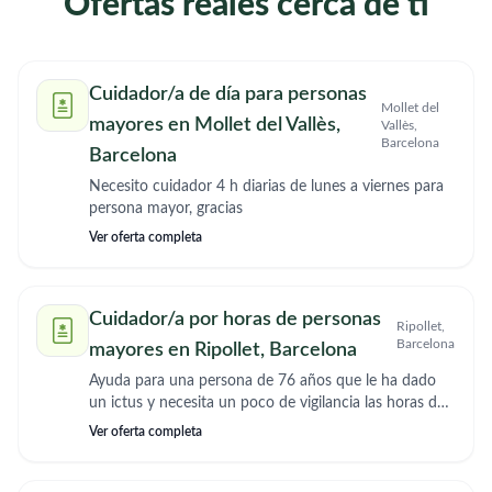
Ofertas reales cerca de ti
Cuidador/a de día para personas
Mollet del
mayores en Mollet del Vallès,
Vallès,
Barcelona
Barcelona
Necesito cuidador 4 h diarias de lunes a viernes para
persona mayor, gracias
Ver oferta completa
Cuidador/a por horas de personas
Ripollet,
Barcelona
mayores en Ripollet, Barcelona
Ayuda para una persona de 76 años que le ha dado
un ictus y necesita un poco de vigilancia las horas del
desayuno comida y cena, se puede mover sin
Ver oferta completa
problema solo hay que estar pendiente de ella para
comer y tomar la medicacion