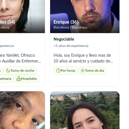
let (54)
Enrique (36)
rcelona
Barcelona / Barcelona
Negociable
periencia
>5 años de experiencia
ra Yamilet. Ofrezco
Hola, soy Enrique y llevo mas de
Auxiliar de Enfermería
10 años al servicio y cuidado de
a en Geriatría. Cuento
pacientes con todo tipo de
s
Turno de noche
Por horas
Turno de día
18 años de experiencia
dependencias. Enfermedades
xclusivamente al
degenerativas, trastornos del
 semana
Hospitales
egral de personas
espectro autista, demencias tipo
n camino que me ha
Alzheimer, y otros trastornos
sarrollar no solo los
relacionados con la salud mental.
os técnicos necesarios,
Actualmente trabajo como
n la empatía, paciencia
personal sanitario en el área de
ad que requiere esta
lesiones medulares. Por lo que mi
ado y apoyo en el aseo
especialidad es las movilizaciones
iene y confort diario de
de pacientes, cambios posturales, y