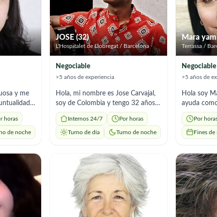
JOSE (32)
Mara yami
L'Hospitalet de Llobregat / Barcelona
Terrassa / Ba
Negociable
Negociable
>5 años de experiencia
>5 años de ex
tuosa y me
Hola, mi nombre es Jose Carvajal,
Hola soy Ma
untualidad ,
soy de Colombia y tengo 32 años.
ayuda como 
diata
Actualmente me encuentro en
especializad
r horas
Internos 24/7
Por horas
Por hora
España con el objetivo de iniciar
con más de 
mis estudios y continuar
dedicados e
no de noche
Turno de día
Turno de noche
Fines de
construyendo un mejor futuro a
cuidado int
nivel personal y profesional. En mi
mayores, u
país me formé como trabajador
permitido de
social y también soy licenciado en
conocimient
educación artística, profesiones
sino tambié
que me han permitido desarrollar
y sensibilid
una gran sensibilidad humana,
labor. Cuid
sentido de responsabilidad y
personal,hig