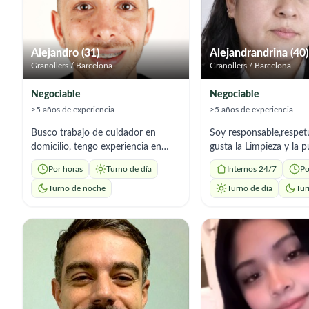
Alejandro (31)
Alejandrandrina (40)
Granollers / Barcelona
Granollers / Barcelona
Negociable
Negociable
>5 años de experiencia
>5 años de experiencia
Busco trabajo de cuidador en
Soy responsable,respe
domicilio, tengo experiencia en
gusta la Limpieza y la p
cuidado de personas mayores con;
tengo disposicion enme
Por horas
Turno de día
Internos 24/7
Po
alzheimer, diabetes, movilidad
reducida,soy serio y responsable
Turno de noche
Turno de día
Tur
disponibilidad inmediata: 12€ la
hora de lunes a viernes. 15€ la
hora fin de semana. Zona de
trabajo Valles Oriental. Jornadas
minimas de 4h.