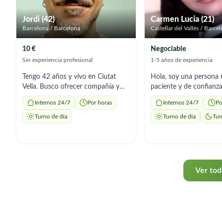
Jordi (42)
Carmen Lucia (21)
Barcelona / Barcelona
Castellar del Vallès / Barce
10 €
Negociable
Sin experiencia profesional
1-5 años de experiencia
Tengo 42 años y vivo en Ciutat
Hola, soy una persona 
Vella. Busco ofrecer compañía y
paciente y de confianz
apoyo a personas mayores que
ofrezco para el cuidado
Internos 24/7
Por horas
Internos 24/7
Po
necesiten alguien con quien salir a
acompañamiento de pe
pasear, conversar, hacer compras o
mayores, brindando un 
Turno de día
Turno de día
Tur
simplemente compartir tiempo de
respetuoso y cercano.
calidad. Tengo 42 años y vivo en
trabajo cuidando adult
Ciutat Vella. No tengo experiencia
apoyándolos en su día a
profesional en el cuidado de
adaptándome a sus nec
personas mayores, pero sí he
rutinas. Tengo experien
Ver tod
trabajado durante años en
cuidado de personas m
hostelería, en cafeterías familiares
entiendo la importanci
con mucho público mayor. Allí
atención con cariño y p
aprendí algo importante: escuchar,
Soy atenta, puntual y 
tener paciencia y disfrutar de las
cuidadosa. Me gusta es