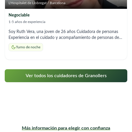
L'Hospitalet de Llobregat / Barcelona
Negociable
1-5 años de experiencia
Soy Ruth Vera, una joven de 26 años Cuidadora de personas
Experiencia en el cuidado y acompañamiento de personas de
distintas edades, brindando apoyo en actividades básicas y
Turno de noche
supervisión general. DISPONIBILIDAD HORARIA PARA EL
TRABAJO Turno nocturno: 22:00 – 06:00 / 07:00
Disponibilidad para empezar a trabajar desde el : 09/02/2026
Horario de atención de llamadas : 07:00 a 09:00 y 21:00 a
00:00 WhatsApp disponible todo el día NIE con permiso de
Ver todos los cuidadores de Granollers
residencia y trabajo Alta de autónoma activa
Más información para elegir con confianza