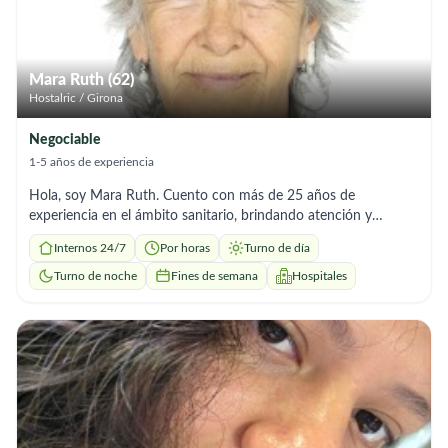
en todo momento..
Mara Ruth (62)
Hostalric / Girona
Negociable
1-5 años de experiencia
Hola, soy Mara Ruth. Cuento con más de 25 años de
experiencia en el ámbito sanitario, brindando atención y
cuidado a las personas. Ofrezco servicios de acompañamiento
Internos 24/7
Por horas
Turno de día
a personas mayores, apoyo en el aseo personal, preparación de
comidas, tareas del hogar, paseos, compras y acompañamiento
Turno de noche
Fines de semana
Hospitales
a consultas médicas. Soy una persona responsable, paciente,
cercana y de confianza. Me adapto a las necesidades y horarios
de cada familia, con el compromiso de ofrecer un trato
humano, respetuoso y de calidad. 📍 Disponibilidad en Girona
y Barcelona. Incorporación inmediata.