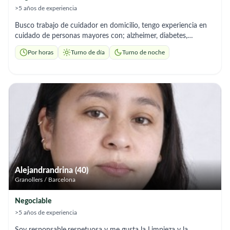
>5 años de experiencia
Busco trabajo de cuidador en domicilio, tengo experiencia en
cuidado de personas mayores con; alzheimer, diabetes,
movilidad reducida,soy serio y responsable disponibilidad
Por horas
Turno de día
Turno de noche
inmediata: 12€ la hora de lunes a viernes. 15€ la hora fin de
semana. Zona de trabajo Valles Oriental. Jornadas minimas de
4h.
Alejandrandrina (40)
Granollers / Barcelona
Negociable
>5 años de experiencia
Soy responsable,respetuosa y me gusta la Limpieza y la