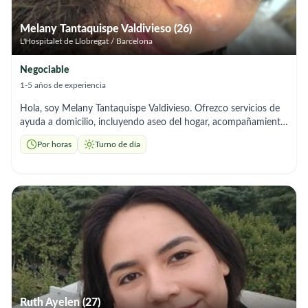
Melany Tantaquispe Valdivieso (26)
L'Hospitalet de Llobregat / Barcelona
Negociable
1-5 años de experiencia
Hola, soy Melany Tantaquispe Valdivieso. Ofrezco servicios de
ayuda a domicilio, incluyendo aseo del hogar, acompañamiento,
apoyo en las tareas domésticas y preparación de comidas.
Por horas
Turno de día
Actualmente estoy formándome en Atención Sociosanitaria a
Personas Dependientes en Instituciones Sociales, lo que
refuerza mi compromiso con un cuidado responsable y de
calidad. Soy una persona responsable, organizada, amable y me
adapto a los horarios y necesidades de cada familia. Estaré
encantada de ayudarte y ofrecer un servicio de confianza.
Ruth Ayelen (27)