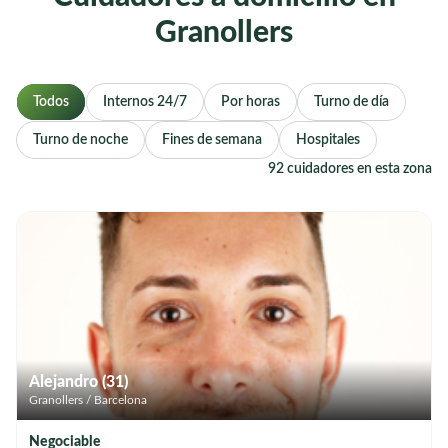
Granollers
Todos
Internos 24/7
Por horas
Turno de día
Turno de noche
Fines de semana
Hospitales
92 cuidadores en esta zona
Alejandro (31)
Granollers / Barcelona
Negociable