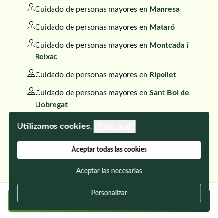
Cuidado de personas mayores en
Manresa
Cuidado de personas mayores en
Mataró
Cuidado de personas mayores en
Montcada i
Reixac
Cuidado de personas mayores en
Ripollet
Cuidado de personas mayores en
Sant Boi de
Llobregat
Cuidado de personas mayores en
Sant Pere
Utilizamos cookies,
¿Para qué?
de Ribes
Aceptar todas las cookies
Cuidado de personas mayores en
Tordera
Cuidado de personas mayores en
Vilafranca
Aceptar las necesarias
del Penedès
Personalizar
Regístrate gratis y encuentra a tu cuidador
Cuidado de personas mayores en
Barberà del