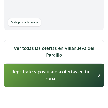
Cuidador/a para acompañamiento
Móstoles,
hospitalario de personas mayores
Madrid
en Móstoles, Madrid
Vista previa del mapa
Acompañamiento en hospital
Detalles completos al registrarte.
Cuidador/a de personas mayores a
Ver todas las ofertas en Villanueva del
Alcorcón,
Madrid
domicilio en Alcorcón, Madrid
Pardillo
Busco una persona para cuidar a una persona
enferma de Parkinson
Regístrate y postúlate a ofertas en tu
Ver oferta completa
zona