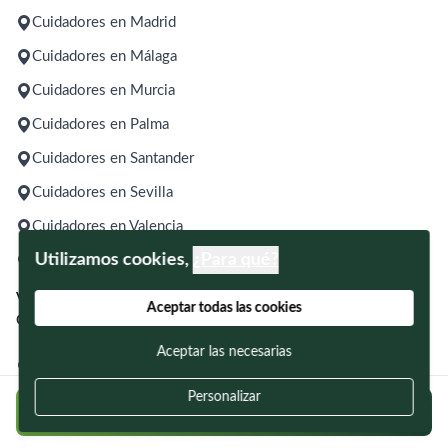
Cuidadores en Madrid
Cuidadores en Málaga
Cuidadores en Murcia
Cuidadores en Palma
Cuidadores en Santander
Cuidadores en Sevilla
Cuidadores en Valencia
Utilizamos cookies,
¿Para qué?
Cuidadores en Zaragoza
Ver todas las ubicaciones
Aceptar todas las cookies
Ofertas de trabajo para cuidadores en:
Aceptar las necesarias
Trabajo de cuidador en A Coruña
Personalizar
Trabajo de cuidador en Alicante
Regístrate y postúlate a ofertas en tu zona
Trabajo de cuidador en Barcelona