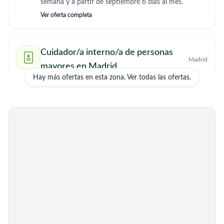
semana y a partir de septiembre 6 días al mes.
Ver oferta completa
Cuidador/a interno/a de personas
Madrid
mayores en Madrid
Hay más ofertas en esta zona. Ver todas las ofertas.
Necesito interna cuidar persona mayor tengo
experiencia y referencia de 10 año
Ver oferta completa
Cuidador/a interno/a de personas
Móstoles,
Madrid
mayores en Móstoles, Madrid
Busco ayuda, para cuidar a mis padres por la noche,
fines de semana o como interna. Mis padres son
autónomos pero necesitan supervisión con
Ver oferta completa
medicación, consultas médicas...