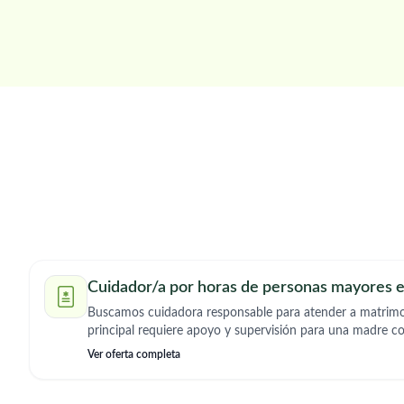
Cuidador/a por horas de personas mayores e
Buscamos cuidadora responsable para atender a matrimonio may
principal requiere apoyo y supervisión para una madre c
medicación para un padre autónomo. Condiciones del puesto: Horario: De lunes a
Ver oferta completa
domingo, de 17:00 a 20:00 horas. Sin pernocta, No es nec
Periodo de prueba: Se realizará un periodo de prueba ini
superarse con éxito, se ampliarán las horas progresivamente. Funciones princi