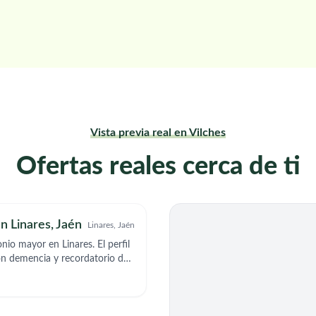
Vista previa real en Vilches
Ofertas reales cerca de ti
n Linares, Jaén
Linares, Jaén
or en Linares. El perfil
on demencia y recordatorio de
esario dormir en el domicilio.
cial. De haber entendimiento y
pales: