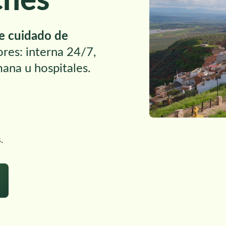
ches
de cuidado de
ores: interna 24/7,
mana u hospitales.
.