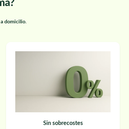
rma?
a domicilio
.
Sin sobrecostes