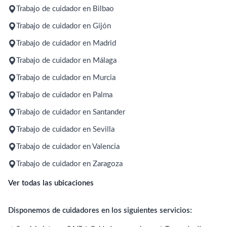
Trabajo de cuidador en Bilbao
Trabajo de cuidador en Gijón
Trabajo de cuidador en Madrid
Trabajo de cuidador en Málaga
Trabajo de cuidador en Murcia
Trabajo de cuidador en Palma
Trabajo de cuidador en Santander
Trabajo de cuidador en Sevilla
Trabajo de cuidador en Valencia
Trabajo de cuidador en Zaragoza
Ver todas las ubicaciones
Disponemos de cuidadores en los siguientes servicios: