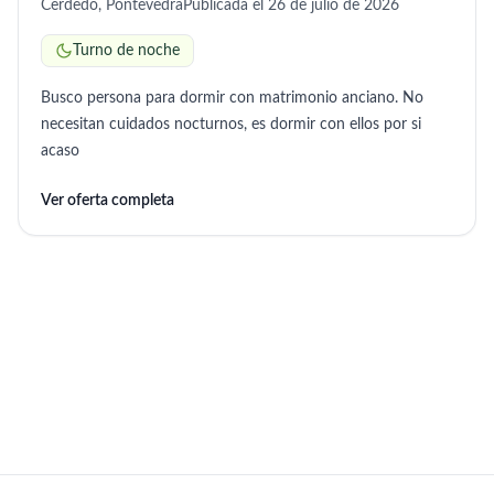
Cerdedo, Pontevedra
Publicada el 26 de julio de 2026
Turno de noche
Busco persona para dormir con matrimonio anciano. No
necesitan cuidados nocturnos, es dormir con ellos por si
acaso
Ver oferta completa