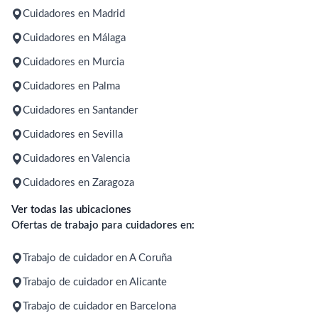
Cuidadores en Madrid
Cuidadores en Málaga
Cuidadores en Murcia
Cuidadores en Palma
Cuidadores en Santander
Cuidadores en Sevilla
Cuidadores en Valencia
Cuidadores en Zaragoza
Ver todas las ubicaciones
Ofertas de trabajo para cuidadores en:
Trabajo de cuidador en A Coruña
Trabajo de cuidador en Alicante
Trabajo de cuidador en Barcelona