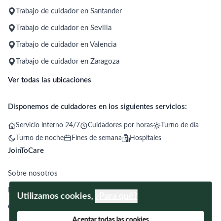
Trabajo de cuidador en Santander
Trabajo de cuidador en Sevilla
Trabajo de cuidador en Valencia
Trabajo de cuidador en Zaragoza
Ver todas las ubicaciones
Disponemos de cuidadores en los siguientes servicios:
Servicio interno 24/7
Cuidadores por horas
Turno de día
Turno de noche
Fines de semana
Hospitales
JoinToCare
Sobre nosotros
Blog
Utilizamos cookies,
¿Para qué?
Contacto
Aceptar todas las cookies