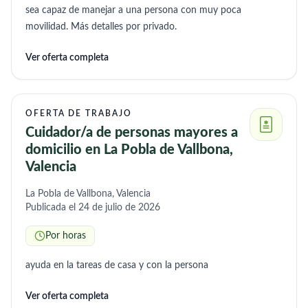
sea capaz de manejar a una persona con muy poca
movilidad. Más detalles por privado.
Ver oferta completa
OFERTA DE TRABAJO
Cuidador/a de personas mayores a
domicilio en La Pobla de Vallbona,
Valencia
La Pobla de Vallbona, Valencia
Publicada el 24 de julio de 2026
Por horas
ayuda en la tareas de casa y con la persona
Ver oferta completa