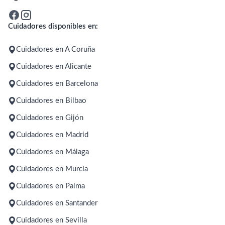
Cuidadores disponibles en:
Cuidadores en A Coruña
Cuidadores en Alicante
Cuidadores en Barcelona
Cuidadores en Bilbao
Cuidadores en Gijón
Cuidadores en Madrid
Cuidadores en Málaga
Cuidadores en Murcia
Cuidadores en Palma
Cuidadores en Santander
Cuidadores en Sevilla