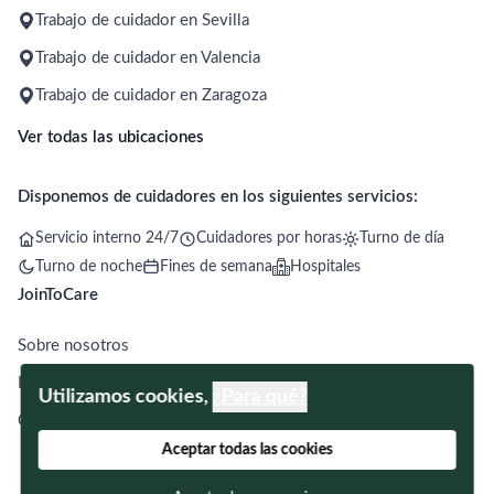
Trabajo de cuidador en Sevilla
Trabajo de cuidador en Valencia
Trabajo de cuidador en Zaragoza
Ver todas las ubicaciones
Disponemos de cuidadores en los siguientes servicios:
Servicio interno 24/7
Cuidadores por horas
Turno de día
Turno de noche
Fines de semana
Hospitales
JoinToCare
Sobre nosotros
Blog
Utilizamos cookies,
¿Para qué?
Contacto
Aceptar todas las cookies