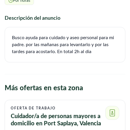
Por horas
Descripción del anuncio
Busco ayuda para cuidado y aseo personal para mi
padre. por las mañanas para levantarlo y por las
tardes para acostarlo. En total 2h al dia
Más ofertas en esta zona
OFERTA DE TRABAJO
Cuidador/a de personas mayores a
domicilio en Port Saplaya, Valencia