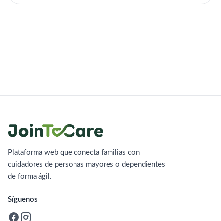
Plataforma web que conecta familias con
cuidadores de personas mayores o dependientes
de forma ágil.
Síguenos