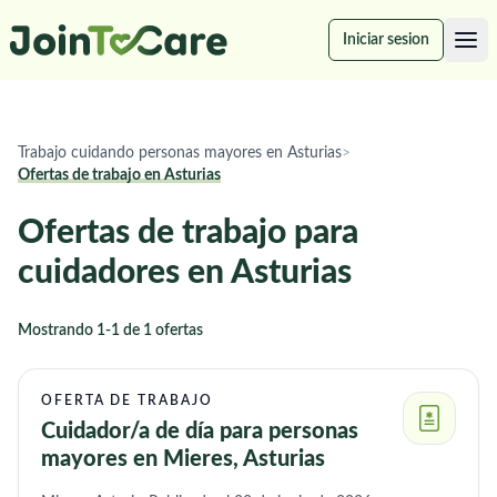
Iniciar sesion
Trabajo cuidando personas mayores en Asturias
>
Ofertas de trabajo en Asturias
Ofertas de trabajo para
cuidadores en Asturias
Mostrando 1-1 de 1 ofertas
OFERTA DE TRABAJO
Cuidador/a de día para personas
mayores en Mieres, Asturias