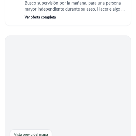
Busco supervisión por la mañana, para una persona
mayor independiente durante su aseo. Hacerle algo de
comida para el dia mientras ella se asea y toma su
Ver oferta completa
medicación. Solo es controlar que todo vaya bien, ella
se maneja de forma independiente.
Vista previa del mapa