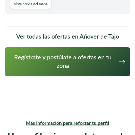
Vista previa del mapa
horas, en desayuno, comida y cena. Cuidados de
higiene, preparación de comidas, acompañamiento a
Ver oferta completa
médicos si fuera necesario y atender las necesidades
del hogar que sean necesarias.
Cuidador/a de día para personas
Ver todas las ofertas en Añover de Tajo
Leganés,
Madrid
mayores en Leganés, Madrid
busco acompañante por las mañanas, limpieza,
Regístrate y postúlate a ofertas en tu
paseos,etc
zona
Ver oferta completa
Más información para reforzar tu perfil