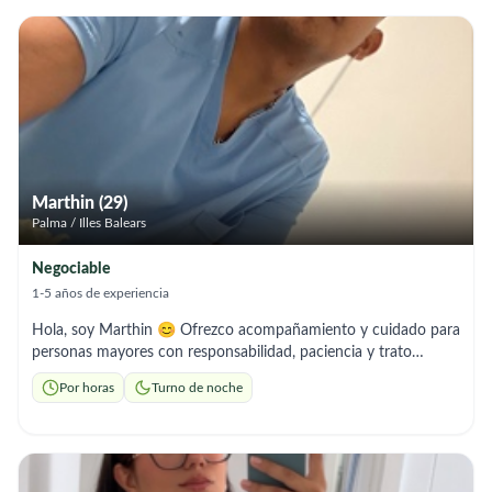
muchas ganas de trabajar aprender y ofrecer mi compañia
Marthin (29)
Palma / Illes Balears
Negociable
1-5 años de experiencia
Hola, soy Marthin 😊 Ofrezco acompañamiento y cuidado para
personas mayores con responsabilidad, paciencia y trato
amable. Ayudo con el aseo, preparación de comidas, tareas del
Por horas
Turno de noche
hogar y compañía diaria. 🤝 Persona seria, puntual y de
confianza. 📞 Si buscas apoyo y tranquilidad para tu familiar,
estaré encantado de ayudarte.