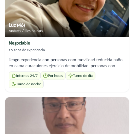
Luz (46)
Andratx / Illes Balears
Negociable
>5 años de experiencia
Tengo experiencia con personas com movilidad reducida baño
en cama curacuiones ejercicio de mobilidad .personas con
demencia soy amable .responsable paciente muy talerante con
Internos 24/7
Por horas
Turno de día
don de atencion a personas mayores y buen trato para
mantener conversación yacompañamiento
Turno de noche