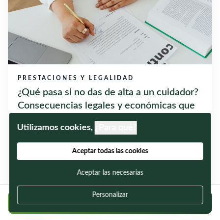
PRESTACIONES Y LEGALIDAD
¿Qué pasa si no das de alta a un cuidador?
Consecuencias legales y económicas que
debes conocer
Utilizamos cookies,
¿Para qué?
Cada vez son más las familias que deciden contratar a un
cuidador para atender a una persona mayor o dependiente.
Aceptar todas las cookies
Sin embargo, todavía existe una duda muy habitual: ¿qué
ocurre si el cuidado...
Aceptar las necesarias
30/07/2026
Personalizar
Regístrate gratis y encuentra cuidadores