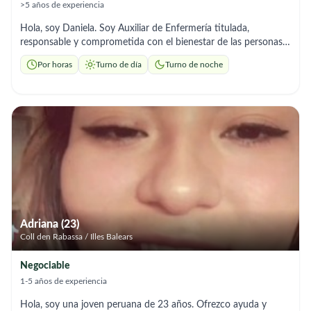
>5 años de experiencia
Hola, soy Daniela. Soy Auxiliar de Enfermería titulada,
responsable y comprometida con el bienestar de las personas
mayores. Ofrezco cuidado profesional tanto en domicilio como
Por horas
Turno de día
Turno de noche
en hospital, incluyendo servicios nocturnos para garantizar
atención continua y tranquilidad a las familias. Cuento con
formación en Alzheimer, estimulación cognitiva y cuidados de
personas mayores, y amplio manejo en higiene, movilizaciones,
control de medicación, acompañamiento a consultas médicas y
apoyo emocional. Trabajo con empatía, paciencia y
profesionalidad, adaptándome a las necesidades de cada
persona para mejorar su bienestar y calidad de vida.
Disponibilidad flexible y trato cercano.
Adriana (23)
Coll den Rabassa / Illes Balears
Negociable
1-5 años de experiencia
Hola, soy una joven peruana de 23 años. Ofrezco ayuda y