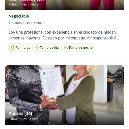
Palma / Illes Balears
Negociable
1-5 años de experiencia
Soy una profesional con experiencia en el cuidado de niños y
personas mayores. Destaco por mi empatía, mi responsabilidad
y mi habilidad para la atención al cliente. Promuevo la actividad
Por horas
Turno de día
Turno de noche
física y cognitiva para mejorar la calidad de vida de los
usuarios.
Andrea (36)
Palma / Illes Balears