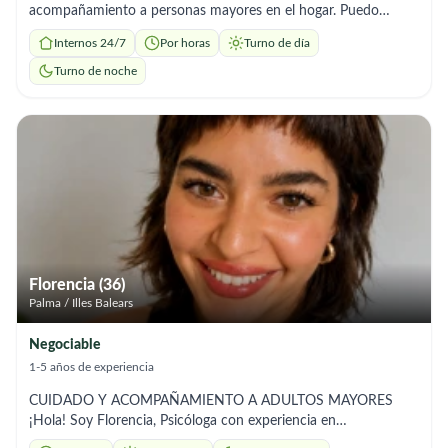
acompañamiento a personas mayores en el hogar. Puedo
apoyar en el aseo personal básico, tareas ligeras del hogar,
Internos 24/7
Por horas
Turno de día
recordatorio de medicación y acompañamiento a paseos o
citas. Soy responsable, paciente y respetuosa, y me adapto
Turno de noche
fácilmente a las necesidades y horarios de cada familia. Mi
objetivo es brindar un trato cercano, de confianza y con
mucho cuidado para que la persona se sienta cómoda y bien
atendida.
Florencia (36)
Palma / Illes Balears
Negociable
1-5 años de experiencia
CUIDADO Y ACOMPAÑAMIENTO A ADULTOS MAYORES
¡Hola! Soy Florencia, Psicóloga con experiencia en
acompañamiento domiciliario. A partir de mi formación,