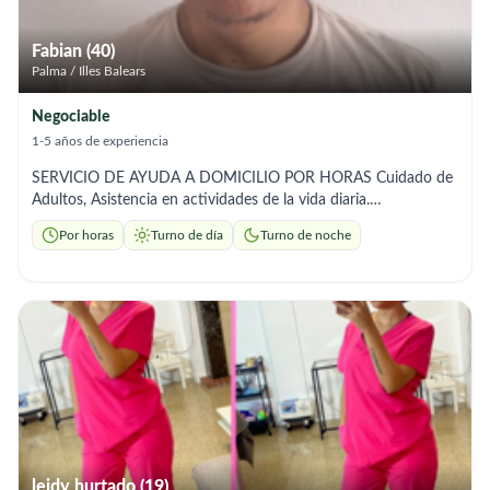
Fabian (40)
Palma / Illes Balears
Negociable
1-5 años de experiencia
SERVICIO DE AYUDA A DOMICILIO POR HORAS Cuidado de
Adultos, Asistencia en actividades de la vida diaria.
Acompañamiento, Citas Medicas, higiene, alimentación,
Por horas
Turno de día
Turno de noche
medicacion. Rehabilitación. Tengo experiencia. Soy un hombre
trabajador responsable, puntual y respetuoso.
leidy hurtado (19)