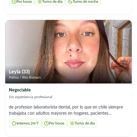
Por horas
Turno de día
Turno de noche
ofrezco: • Estimulación cognitiva y emocional •
Acompañamiento en rutinas diarias • Paseos y organización de
medicación • Comunicación continua con la familia ✔
Experiencia comprobable ✔ Referencias disponibles 📍 Palma
de Mallorca 📩 Contacto por mensaje privado / email
Leyla (33)
Palma / Illes Balears
Negociable
Sin experiencia profesional
de profesion laboratorista dental, por lo que en chile siempre
trabajaba con adultos mayores en hogares, pacientes
postrados, con movilidad reducida, etc. soy muy empatica y
Internos 24/7
Por horas
Turno de día
con paciencia, tengo sentido del humor y me gusta compartir
temas de conversacion, estoy recien llegada a mallorca con