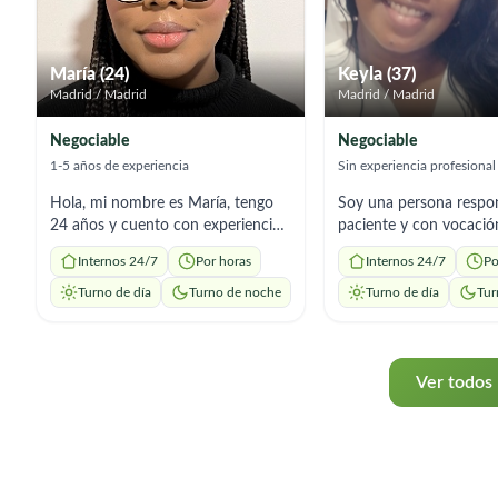
encantada de ayudar.
María (24)
Keyla (37)
Madrid / Madrid
Madrid / Madrid
Negociable
Negociable
1-5 años de experiencia
Sin experiencia profesional
Hola, mi nombre es María, tengo
Soy una persona respon
24 años y cuento con experiencia
paciente y con vocació
en limpieza del hogar, así como en
servicio, interesada en 
Internos 24/7
Por horas
Internos 24/7
Po
el cuidado de niños y adultos. Soy
acompañamiento de pe
una persona responsable,
mayores. Tengo conoci
Turno de día
Turno de noche
Turno de día
Tur
organizada y atenta, con una
básicos en toma de sign
actitud cercana y respetuosa. En el
(presión arterial, pulso,
área de limpieza, me encargo de
temperatura y respiraci
tareas como la limpieza general,
dispuesta a seguir inst
Ver todos 
organización y mantenimiento
médicas y aprender
diario del hogar, siempre con
continuamente. Puedo 
cuidado y dedicación para
apoyo en: Acompañami
mantener espacios limpios y
supervisión diaria Ayud
agradables. Además, tengo
actividades básicas (mo