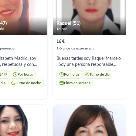
(47)
Raquel (51)
rid
Toledo
16 €
periencia
1-5 años de experiencia
lizabeth Madrid, soy
Buenas tardes soy Raquel Marcelo
, respetuosa y con
, Soy una persona responsable,
riencia en el cuidado
empática y comprometida con el
 24/7
Por horas
Por horas
Turno de día
ersonas mayores y
bienestar de las personas. Cuento
 hogar, ya que en mi
con formación como Técnica en
 día
Turno de noche
Fines de semana
dique por muchos años
Enfermería y experiencia en el
os de niños adicional
cuidado y atención de pacientes, lo
os que al uno ser madre
que me ha permitido desarrollar
experiencias de manera
habilidades para brindar un trato
 que me hace mas
humano, respetuoso y seguro.
de los cuidados y
Realizo el control básico de la
se debe tener, tengo
salud, el acompañamiento a citas
para brindar un trato
médicas, la administración de