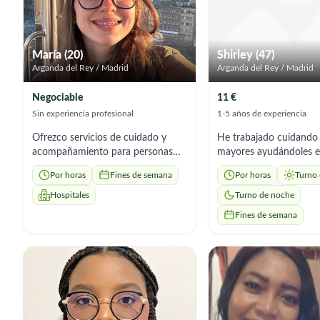
María (20)
Shirley (47)
Arganda del Rey / Madrid
Arganda del Rey / Madrid
Negociable
11 €
Sin experiencia profesional
1-5 años de experiencia
Ofrezco servicios de cuidado y
He trabajado cuidando
acompañamiento para personas
mayores ayudándoles e
mayores. Brindo atención con
día: acompañamiento, 
Por horas
Fines de semana
Por horas
Turno 
cariño, paciencia y responsabilidad.
hogar y atención a sus
Puedo ayudar con: *
básicas. Aunque no he 
Hospitales
Turno de noche
Acompañamiento y conversación.
con enfermedades espe
Fines de semana
* Ayuda en las actividades diarias. *
puedo aprender y ten
Preparación de comidas sencillas. *
disposición para seguir 
Paseos y apoyo en la movilidad. *
indicaciones dadas en 
Recordatorio de medicación (según
momento.
indicaciones de la familia). Si busca
una persona de confianza para el
cuidado de un ser querido, estaré