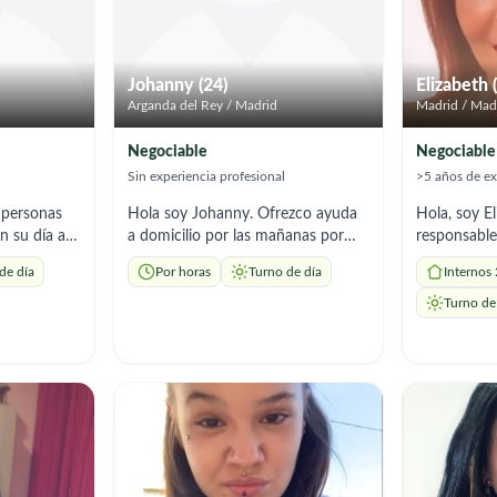
Johanny (24)
Elizabeth 
Arganda del Rey / Madrid
Madrid / Mad
Negociable
Negociable
Sin experiencia profesional
>5 años de ex
 personas
Hola soy Johanny. Ofrezco ayuda
Hola, soy E
n su día a
a domicilio por las mañanas por
responsable
apoyo en el
horas con aseo, cuidado y
amplia expe
de día
Por horas
Turno de día
Internos
 necesidades
acompañamiento. Soy responsable,
de niños, p
trabajado
amable y atenta.
limpieza del
Turno de
cíficas
pais me de
go mucha
a los cuidad
las
tengo 2 hij
cualquier
vive estas 
distinta lo
conocedora 
manejo que 
habilidades 