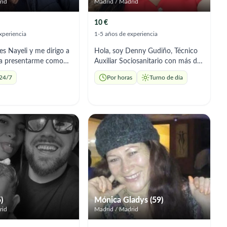
rid
Madrid / Madrid
10 €
xperiencia
1-5 años de experiencia
s Nayeli y me dirigo a
Hola, soy Denny Gudiño, Técnico
ra presentarme como
Auxiliar Sociosanitario con más de
idadora, una labor que
2 años de experiencia en el sector.
 24/7
Por horas
Turno de día
vocación,
Mi compromiso va más allá de la
idad y mucho amor.
asistencia física y mi pasión es
experiencia en el
mejorar la calidad de vida de las
niños, ya que disfruto
personas, fomentando su
nte acompañarlos,
autonomía y brindando un apoyo
 necesidades, respetar
emocional cercano y respetuoso. ​
 y crear un ambiente
Ofrezco una atención
fectuoso donde puedan
personalizada adaptada a las
nquilos y felices. Para
necesidades de cada hogar y Mis
do infantil es más que
servicios incluyen: ​* Higiene y Aseo
 es una pasión que
Personal: Cuidado experto en la
 compromiso y
rutina de aseo diario y confort. * ​
)
Mónica Gladys (59)
Acompañamiento y Apoyo
rid
Madrid / Madrid
 en el cuidado de
Emocional: Escucha activa y
ores y soy auxiliar en
compañía para evitar la soledad. * ​