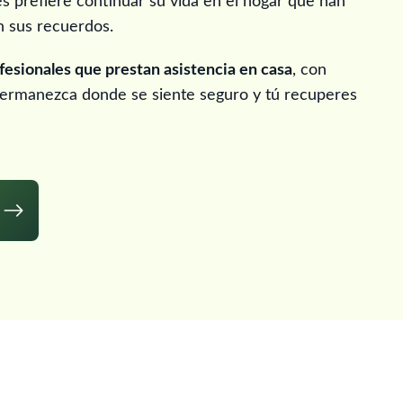
s prefiere continuar su vida en el hogar que han
n sus recuerdos.
fesionales que prestan asistencia en casa
, con
 permanezca donde se siente seguro y tú recuperes