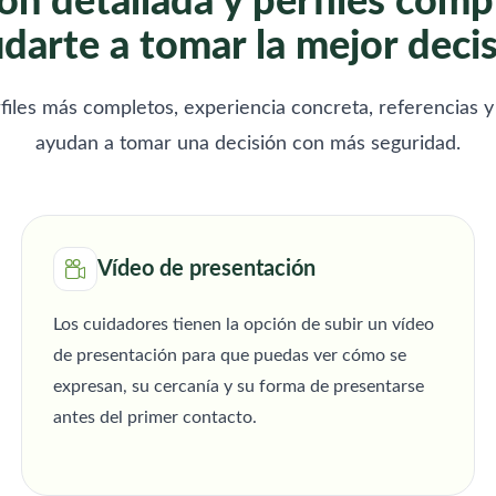
ón detallada y perfiles comp
 con crear
empatía y compromiso. Mi
personas co
darte a tomar la mejor deci
no seguro,
objetivo es brindar no solo
Disponibili
a. Si buscas
asistencia, sino también compañía
adapto a lo
idado para
sincera, generando confianza y
necesitéis. 
encantada
tranquilidad para la familia.
responsable
files más completos, experiencia concreta, referencias y
ayudan a tomar una decisión con más seguridad.
Vídeo de presentación
Los cuidadores tienen la opción de subir un vídeo
de presentación para que puedas ver cómo se
expresan, su cercanía y su forma de presentarse
antes del primer contacto.