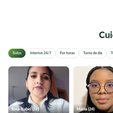
Cui
Todos
Internos 24/7
Por horas
Turno de día
T
Rosa Isabel (37)
María (24)