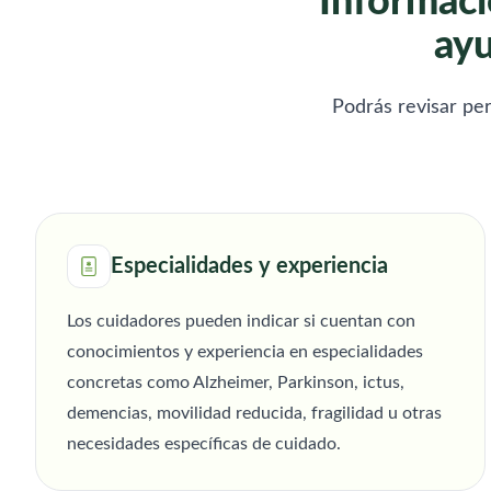
Informaci
aportar referencias laborales que
discreta, comprometida
ayu
respaldan mi trabajo y mi
un ambiente con entor
compromiso. Quedo atenta a
agradable y de confianz
cualquier oportunidad y con total
tranquilidad y buen cu
disponibilidad. Muchas gracias por
su ser querido, estaré 
Podrás revisar per
su tiempo.
de ayudarte
Especialidades y experiencia
Los cuidadores pueden indicar si cuentan con
conocimientos y experiencia en especialidades
concretas como Alzheimer, Parkinson, ictus,
demencias, movilidad reducida, fragilidad u otras
necesidades específicas de cuidado.