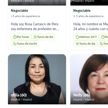
Redueña / Madrid
Madrid / Madrid
Negociable
Negociable
>5 años de experiencia
1-5 años de experiencia
Hola soy Rosa Carrasco de Perú
Hola, mi nombre es Mar
soy enfermera de profesión en
24 años y cuento con e
Perú acá en España tengo el
en limpieza del hogar, 
Por horas
Turno de día
Internos 24/7
Po
certificado de sociosanitaria .
el cuidado de niños y a
Tengo experiencia en cuidados de
una persona responsabl
Turno de noche
Turno de día
Tur
adulto mayor y me adapto a todo
organizada y atenta, c
tipo de trabajo .
actitud cercana y respe
área de limpieza, me e
tareas como la limpieza
organización y manten
diario del hogar, siemp
cuidado y dedicación p
mantener espacios limp
agradables. Además, te
experiencia en el cuida
otilia (60)
Nelly (68)
y adultos, brindando at
Madrid / Madrid
Madrid / Madrid
compañía y apoyo en s
necesidades diarias. Me