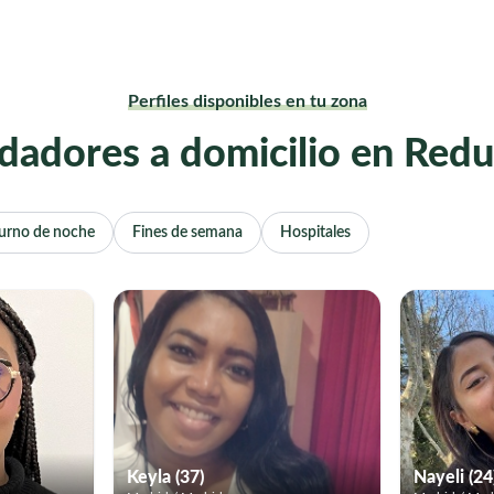
Perfiles disponibles en tu zona
dadores a domicilio en Red
urno de noche
Fines de semana
Hospitales
Keyla (37)
Nayeli (24