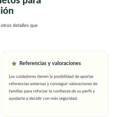
letos para
n respeto y cariño.
entorno seguro y saludable.
sión
dad inmediata. Me
Además, cuento con disponibilidad
s horarios que
inmediata. Respetuosamente.
Busco familias serias y
Mónica Ascurra
s en Madrid.
 otros detalles que
Referencias y valoraciones
Los cuidadores tienen la posibilidad de aportar
referencias externas y conseguir valoraciones de
familias para reforzar la confianza de su perfil y
ayudarte a decidir con más seguridad.