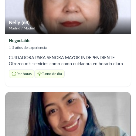
mi trabajo y mi compromiso. Quedo atenta a cualquier
oportunidad y con total disponibilidad. Muchas gracias por su
tiempo.
Nelly (68)
Madrid / Madrid
Negociable
1-5 años de experiencia
CUIDADORA PARA SENORA MAYOR INDEPENDIENTE
Ofrezco mis servicios como como cuidadora en horario diurno,
disponible de lunes a viernes y de ser requerido eventualmente
Por horas
Turno de día
los sábados, tanto en domicilios particulares como en
residencias privadas. Brindo un trato cercano, respetuoso y
amable, fomentando siempre la independencia y el bienestar
emocional de la persona a mi cuidado. Acompaño en paseos y
diligencias, garantizando seguridad y compañía en todo
momento. Puedo colaborar en tareas del hogar y preparar
comidas saludables adaptadas a sus necesidades. Soy una
persona responsable, organizada, paciente y discreta,
comprometida con crear un ambiente con entorno seguro,
agradable y de confianza. Si buscas tranquilidad y buen