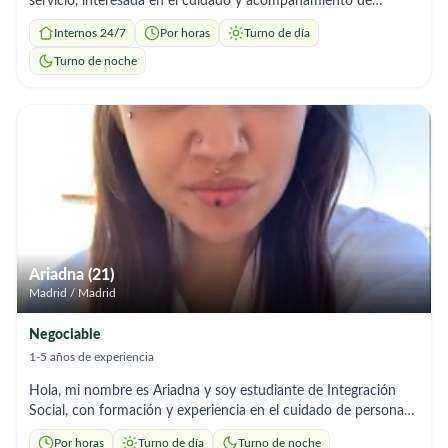
servicio, interesada en el cuidado y acompañamiento de
personas mayores. Tengo conocimientos básicos en toma de
Internos 24/7
Por horas
Turno de día
signos vitales (presión arterial, pulso, temperatura y respiración)
y estoy dispuesta a seguir instrucciones médicas y aprender
Turno de noche
continuamente. Puedo brindar apoyo en: Acompañamiento y
supervisión diaria Ayuda con actividades básicas (movilidad,
higiene, comidas) Control y registro de signos vitales
Recordatorio de medicación (según indicaciones) Compañía,
conversación y apoyo emocional. Tareas ligeras del hogar
relacionadas con el cuidado del adulto mayor. Me caracterizo
por ser puntual, respetuosa, empática y muy atenta a las
necesidades de la persona bajo mi cuidado. Busco una
oportunidad para ganar experiencia y ofrecer un cuidado
humano y responsable. Disponibilidad: por horas, media
Ariadna (21)
jornada o jornada completa (según necesidad).
Madrid / Madrid
Negociable
1-5 años de experiencia
Hola, mi nombre es Ariadna y soy estudiante de Integración
Social, con formación y experiencia en el cuidado de personas.
Cuento con el Grado Medio en Atención a Personas en
Por horas
Turno de día
Turno de noche