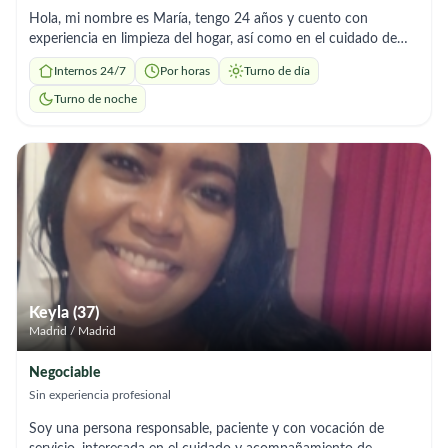
Hola, mi nombre es María, tengo 24 años y cuento con
experiencia en limpieza del hogar, así como en el cuidado de
niños y adultos. Soy una persona responsable, organizada y
Internos 24/7
Por horas
Turno de día
atenta, con una actitud cercana y respetuosa. En el área de
limpieza, me encargo de tareas como la limpieza general,
Turno de noche
organización y mantenimiento diario del hogar, siempre con
cuidado y dedicación para mantener espacios limpios y
agradables. Además, tengo experiencia en el cuidado de niños y
adultos, brindando atención, compañía y apoyo en sus
necesidades diarias. Me caracterizo por ser paciente, cariñosa y
comprometida con el bienestar de las personas a mi cargo. Soy
puntual, de confianza y me gusta realizar mi trabajo con
responsabilidad para que las familias se sientan tranquilas y
cómodas. Estoy disponible para trabajar de forma puntual o
regular, según lo que necesiten. Si buscas a alguien responsable,
Keyla (37)
con experiencia y vocación de servicio, no dudes en
Madrid / Madrid
contactarme. ¡Estaré encantada de ayudarte!
Negociable
Sin experiencia profesional
Soy una persona responsable, paciente y con vocación de