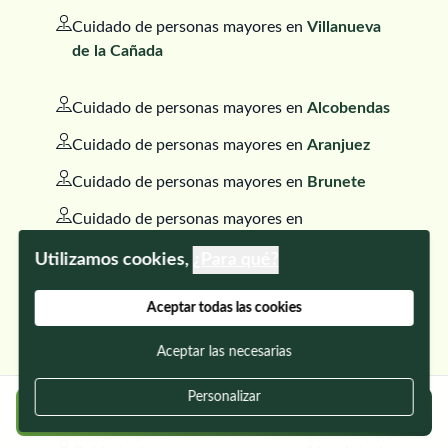
Cuidado de personas mayores en
Villanueva
de la Cañada
Cuidado de personas mayores en
Alcobendas
Cuidado de personas mayores en
Aranjuez
Cuidado de personas mayores en
Brunete
Cuidado de personas mayores en
Ciempozuelos
Utilizamos cookies,
¿Para qué?
Cuidado de personas mayores en
Coslada
Aceptar todas las cookies
Cuidado de personas mayores en
El Molar
Aceptar las necesarias
Cuidado de personas mayores en
Galapagar
Cuidado de personas mayores en
Las Rozas
Personalizar
Regístrate gratis y encuentra a tu cuidador
de Madrid