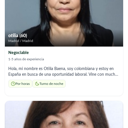
Acompañamiento y Apoyo Emocional: Escucha activa y
compañía para evitar la soledad. * ​Gestión del Hogar:
Mantenimiento del orden y preparación de comidas
equilibradas. * ​Fomento de la Autonomía: Estimulación para
mantener las capacidades del usuario. * ​Control de Medicación:
Seguimiento responsable de las pautas médicas.
otilia (60)
Madrid / Madrid
Negociable
1-5 años de experiencia
Hola, mi nombre es Otilia Baena, soy colombiana y estoy en
España en busca de una oportunidad laboral. Vine con muchas
ganas de trabajar y salir adelante, ya que en mi país no tuve las
Por horas
Turno de noche
mismas oportunidades, principalmente por mi edad.Cuento con
2 años de experiencia en el cuidado de adultos mayores. Sé
tomar la presión arterial, medir la glucosa, aplicar inyecciones,
cocinar y realizar las tareas del hogar. Me caracterizo por ser
una persona responsable, respetuosa, trabajadora y con muy
buena actitud para el cuidado y acompañamiento de las
personas mayores. He tenido la oportunidad de trabajar en
este país y puedo aportar referencias laborales que respaldan