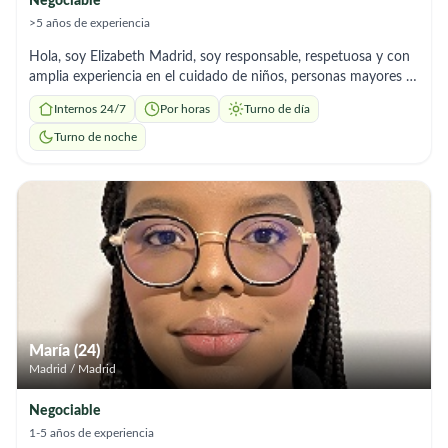
Negociable
>5 años de experiencia
Hola, soy Elizabeth Madrid, soy responsable, respetuosa y con
amplia experiencia en el cuidado de niños, personas mayores y
limpieza del hogar, ya que en mi pais me dedique por muchos
Internos 24/7
Por horas
Turno de día
años a los cuidados de niños adicional tengo 2 hijos que al uno
ser madre vive estas experiencias de manera distinta lo que me
Turno de noche
hace mas conocedora de los cuidados y manejo que se debe
tener, tengo habilidades para brindar un trato amable, paciente
y comprometido, garantizando el bienestar y la seguridad de
las personas a mi cuidado, soy organizada, puntual y con
vocación de servicio. Estoy ofreciendo mis servicios en:
Cuidado de niños (acompañamiento, alimentación, apoyo en
rutinas, llevar a la escuela etc) Cuidado de adultos mayores
(acompañamiento, apoyo en actividades diarias, supervisión,)
Limpieza general del hogar (orden, aseo profundo,
mantenimiento) en empresas o casas de familia Estoy
María (24)
disponible en cualquier horario que me necesiten estoy a
Madrid / Madrid
disponibilidad completa madridliza15@gmail.com Móvil
641959627
Negociable
1-5 años de experiencia