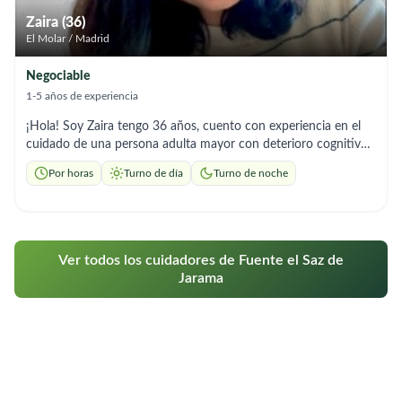
cuidado para su ser querido, estaré encantada de ayudarte
Zaira (36)
El Molar / Madrid
Negociable
1-5 años de experiencia
¡Hola! Soy Zaira tengo 36 años, cuento con experiencia en el
cuidado de una persona adulta mayor con deterioro cognitivo
(Alzheimer), brindando acompañamiento y apoyo en sus
Por horas
Turno de día
Turno de noche
actividades diarias. Ofrezco un trato respetuoso, cálido y
comprensivo. Puedo colaborar en : - Acompañamiento y
supervisión diaria - Apoyo en higiene personal y vestimenta -
Preparación de comidas sencillas - Recordatorio de medicación
según indicaciones médicas - Actividades suaves de
Ver todos los cuidadores de Fuente el Saz de
estimulación y conversación - Paseos tranquilos y compañía
Jarama
afectiva - Apoyo en tareas ligeras del hogar relacionadas con el
cuidado. Me caracterizo por mi empatía y compromiso. Mi
objetivo es brindar no solo asistencia, sino también compañía
sincera, generando confianza y tranquilidad para la familia.