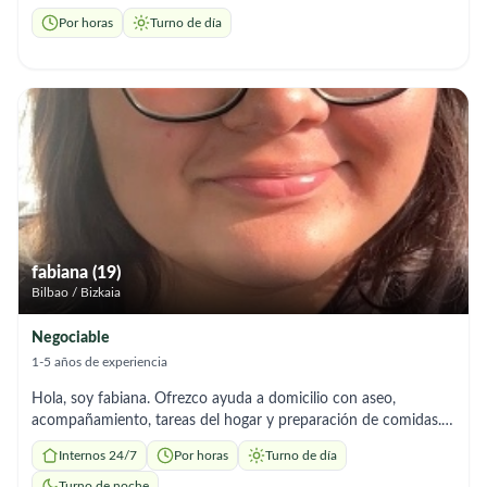
Soy responsable y me adapto a los horarios que necesites.”
Por horas
Turno de día
fabiana (19)
Bilbao / Bizkaia
Negociable
1-5 años de experiencia
Hola, soy fabiana. Ofrezco ayuda a domicilio con aseo,
acompañamiento, tareas del hogar y preparación de comidas.
Soy responsable y me adapto a los horarios que necesites.
Internos 24/7
Por horas
Turno de día
Turno de noche