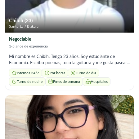
Chibih (23)
Santurtzi / Bizkaia
Negociable
1-5 años de experiencia
Mi nombre es Chibih. Tengo 23 años. Soy estudiante de
Economía. Escribo poemas, toco la guitarra y me gusta pasear.
Podéis buscar en Google: Ángel Chibih El Mami Nadjem. Mi
Internos 24/7
Por horas
Turno de día
origen es saharaui, me he criado en un entorno de amabilidad,
empatía y respeto. Me encantaría poder cuidar de quien lo
Turno de noche
Fines de semana
Hospitales
necesite, las personas mayores son el habitaculo de la
sabiduría, recuerdos y miradas comprimidas en un solo gesto,
que a simple vista puede ser simple, pero que derrama vida y
experiencia. Puedo incorporarme de manera inmediata, si se
precisa, tomar un café antes de llevar a cabo el contacto, para
poder comprobar de primera mano la sinergia, actitud y
situación. Salud y Paz.