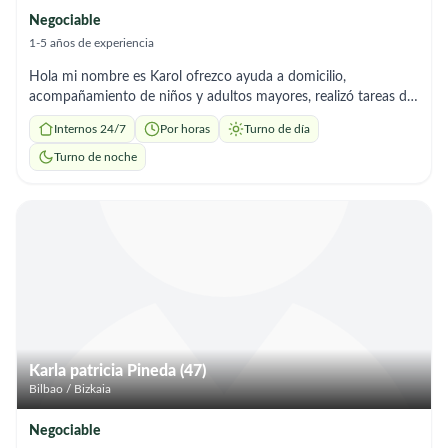
Negociable
1-5 años de experiencia
Hola mi nombre es Karol ofrezco ayuda a domicilio,
acompañamiento de niños y adultos mayores, realizó tareas del
hogar, comidas etc. Me adapto fácil mente a cualquier entorno
Internos 24/7
Por horas
Turno de día
siempre y cuando sea comodo para ambas partes .
Turno de noche
Karla patricia Pineda (47)
Bilbao / Bizkaia
Negociable