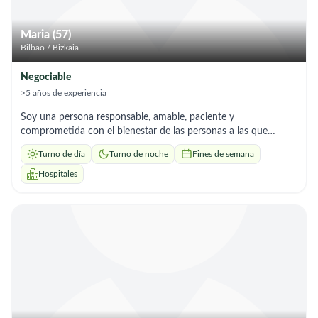
Maria (57)
Bilbao / Bizkaia
Negociable
>5 años de experiencia
Soy una persona responsable, amable, paciente y
comprometida con el bienestar de las personas a las que
atiendo. Disfruto ofreciendo compañía y apoyo a personas
Turno de día
Turno de noche
Fines de semana
mayores, ayudándolas en sus necesidades diarias y procurando
que se sientan seguras, cómodas y bien atendidas. Tengo una
Hospitales
gran vocación por el cuidado de las personas y estoy dispuesta
a trabajar con dedicación, respeto y empatía, tanto en el
ámbito hospitalario como en el domicilio. Me adapto con
facilidad a las necesidades de cada persona y sé trabajar con
discreción y profesionalidad. Actualmente busco una
oportunidad laboral en Bilbao donde pueda aportar mi
esfuerzo, aprender y seguir desarrollándome en este sector.
Estoy disponible para incorporarme de inmediato y cuento con
total disposición para una entrevista personal.