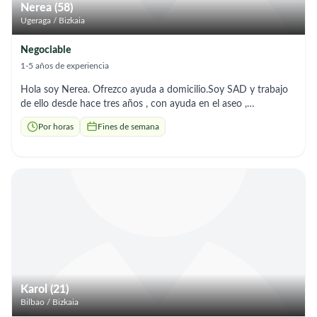
Nerea (58)
Ugeraga / Bizkaia
Negociable
1-5 años de experiencia
Hola soy Nerea. Ofrezco ayuda a domicilio.Soy SAD y trabajo
de ello desde hace tres años , con ayuda en el aseo ,
preparación de comidas y medicación , paseos ,
Por horas
Fines de semana
acompañamiento y tareas del hogar. Si necesitas , no dudes en
ponerte en contacto conmigo , para concretar horarios o todo
lo que sea necesario.
Karol (21)
Bilbao / Bizkaia