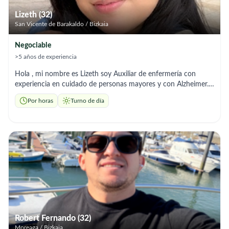
Lizeth (32)
San Vicente de Barakaldo / Bizkaia
Negociable
>5 años de experiencia
Hola , mi nombre es Lizeth soy Auxiliar de enfermería con
experiencia en cuidado de personas mayores y con Alzheimer.
Experiencia en: ✔️ Movilidad reducida y uso de grúa ✔️
Por horas
Turno de día
Cambios posturales ✔️ Higiene personal ✔️ Control de
medicación ✔️ Atención a personas con Alzheimer
(acompañamiento, desorientación, rutinas) Busco trabajo como
interna, externa o por horas. Disponibilidad inmediata en
Barakaldo, Bilbao y alrededores. Responsable, cariñosa y con
experiencia real. Puedo adaptarme a horarios. Interesados
contactar por mensaje o llamada.
Robert Fernando (32)
Moreaga / Bizkaia