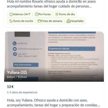
Hola mi nombre Rosario ofrezco ayuda a domicilio en aseos
acompañamiento tareas del hogar cuidado de personas
mayores soy responsable tengo experiencia y recomendaciones
Internos 24/7
Por horas
Turno de día
me adapto a los horarios que necesites
Turno de noche
Fines de semana
Hospitales
Yuliana (32)
Bilbao / Bizkaia
13 €
1-5 años de experiencia
Hola, soy Yuliana. Ofrezco ayuda a domicilio con aseo,
acompañamiento, tareas del hogar y preparación de comidas.