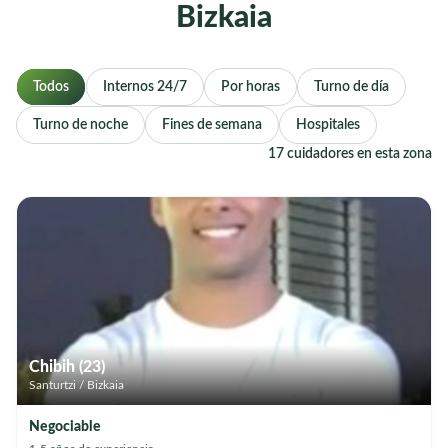
Bizkaia
Todos
Internos 24/7
Por horas
Turno de día
Turno de noche
Fines de semana
Hospitales
17 cuidadores en esta zona
Chibih (23)
Santurtzi / Bizkaia
Negociable