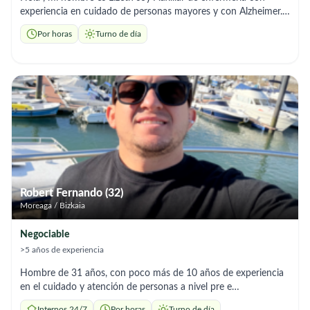
experiencia en cuidado de personas mayores y con Alzheimer.
Experiencia en: ✔️ Movilidad reducida y uso de grúa ✔️
Por horas
Turno de día
Cambios posturales ✔️ Higiene personal ✔️ Control de
medicación ✔️ Atención a personas con Alzheimer
(acompañamiento, desorientación, rutinas) Busco trabajo como
interna, externa o por horas. Disponibilidad inmediata en
Barakaldo, Bilbao y alrededores. Responsable, cariñosa y con
experiencia real. Puedo adaptarme a horarios. Interesados
contactar por mensaje o llamada.
Robert Fernando (32)
Moreaga / Bizkaia
Negociable
>5 años de experiencia
Hombre de 31 años, con poco más de 10 años de experiencia
en el cuidado y atención de personas a nivel pre e
intrahospitalario; trato siempre de hacer lo mejor por mis
Internos 24/7
Por horas
Turno de día