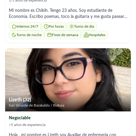
1-5 años de experiencia
Mi nombre es Chibih. Tengo 23 años. Soy estudiante de
Economía. Escribo poemas, toco la guitarra y me gusta pasear.
Podéis buscar en Google: Ángel Chibih El Mami Nadjem. Mi
Internos 24/7
Por horas
Turno de día
origen es saharaui, me he criado en un entorno de amabilidad,
empatía y respeto. Me encantaría poder cuidar de quien lo
Turno de noche
Fines de semana
Hospitales
necesite, las personas mayores son el habitaculo de la
sabiduría, recuerdos y miradas comprimidas en un solo gesto,
que a simple vista puede ser simple, pero que derrama vida y
experiencia. Puedo incorporarme de manera inmediata, si se
precisa, tomar un café antes de llevar a cabo el contacto, para
poder comprobar de primera mano la sinergia, actitud y
situación. Salud y Paz.
Lizeth (32)
San Vicente de Barakaldo / Bizkaia
Negociable
>5 años de experiencia
Hola , mi nombre es Lizeth soy Auxiliar de enfermería con