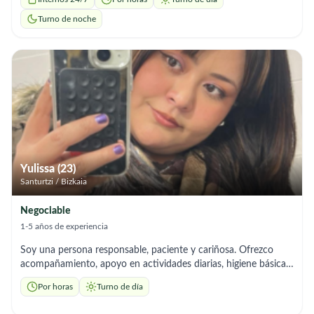
pacientes y hacerle su vida un poco más fácil!
Turno de noche
Yulissa (23)
Santurtzi / Bizkaia
Negociable
1-5 años de experiencia
Soy una persona responsable, paciente y cariñosa. Ofrezco
acompañamiento, apoyo en actividades diarias, higiene básica,
comidas y compañía. Trato respetuoso, puntual y de confianza.
Por horas
Turno de día
Disponible por horas o días.