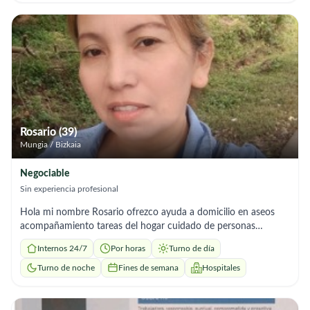
Rosario (39)
Mungia / Bizkaia
Negociable
Sin experiencia profesional
Hola mi nombre Rosario ofrezco ayuda a domicilio en aseos
acompañamiento tareas del hogar cuidado de personas
mayores soy responsable tengo experiencia y recomendaciones
Internos 24/7
Por horas
Turno de día
me adapto a los horarios que necesites
Turno de noche
Fines de semana
Hospitales