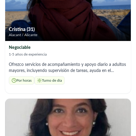
proporcionar apoyo continuo y compañía a la persona a mi
cuidado.
Cristina (31)
Alacant / Alicante
Negociable
1-5 años de experiencia
Ofrezco servicios de acompañamiento y apoyo diario a adultos
mayores, incluyendo supervisión de tareas, ayuda en el
autocuidado y asistencia ligera en la preparación de comidas.
Por horas
Turno de día
También realizo limpieza ligera del entorno para mantener un
espacio seguro y ordenado. Mi labor incluye intervenciones
psicológicas integrales, actividades de activación cognitiva y
funcional. Me enfoco en brindar compañía de calidad,
promover la autonomía y contribuir al bienestar emocional y
funcional de la persona atendida.