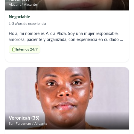
Alacant / Alicante
Negociable
1-5 años de experiencia
Hola, mi nombre es Alicia Plaza. Soy una mujer responsable,
amorosa, paciente y organizada, con experiencia en cuidado de
persona con Parkinson. También cuento con experiencia en
Internos 24/7
cocina casera y organización del hogar. Ofrezco
acompañamiento diario con apoyo Psicoemocional, apoyo en
movilidad, preparación de comidas y mantenimiento del orden
en el hogar. Tengo documentación en regla y disponibilidad
inmediata como interna en Alicante.
Veronicah (35)
San Fulgencio / Alicante