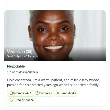
Veronicah (35)
Sant Fulgenci / Alicante
Negociable
1-5 años de experiencia
Hola encantada, I'm a warm, patient, and reliable lady whose
passion for care started years ago when I supported a family
friend Living with dementia and arthritis. That experience
Internos 24/7
Por horas
Turno de día
opened my heart to this work and pushed me to grow my skills
through hands on training and real caregiving practice. I've
Turno de noche
supported adults with personal care, mobility, hygiene, feeding,
and daily comfort, always with a gentle approach and deep