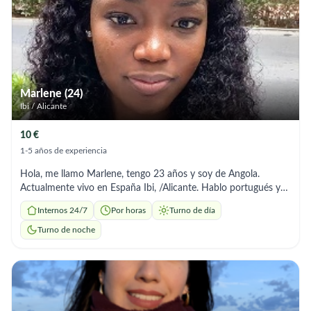
movilidad ,dificultades para el habla y disfagia, ofreciendo
siempre un trato respetuoso, cálido y personalizado. También
me adapto a las necesidades de cada familia y puedo colaborar
con tareas básicas del hogar relacionadas con el cuidado de la
persona. Si está buscando una cuidadora de confianza, estaré
encantada de ayudarle. No dude en ponerse en contacto
conmigo. ¡Muchas gracias!
Marlene (24)
Ibi / Alicante
10 €
1-5 años de experiencia
Hola, me llamo Marlene, tengo 23 años y soy de Angola.
Actualmente vivo en España Ibi, /Alicante. Hablo portugués y
español. Soy una persona responsable, empática y
Internos 24/7
Por horas
Turno de día
comprometida con el cuidado de personas mayores. Tengo
experiencia en tareas domésticas, acompañamiento y cuidado
Turno de noche
de adultos mayores, asegurando su bienestar y comodidad. Me
gusta crear un ambiente tranquilo y seguro, y adaptarme a las
necesidades de cada persona. Estoy disponible para trabajar
como cuidadora , a tiempo completo, con disponibilidad
inmediata. Ofrezco dedicación, paciencia y confianza para