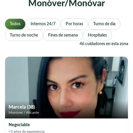
Monòver/Monóvar
Todos
Internos 24/7
Por horas
Turno de día
Turno de noche
Fines de semana
Hospitales
46 cuidadores en esta zona
Marcela (38)
Monòver / Alicante
Negociable
>5 años de experiencia