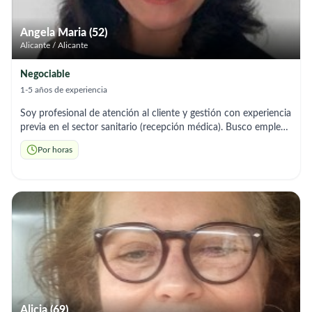
Angela Maria (52)
Alicante / Alicante
Negociable
1-5 años de experiencia
Soy profesional de atención al cliente y gestión con experiencia
previa en el sector sanitario (recepción médica). Busco empleo
por horas en el acompañamiento de adultos mayores. Aporto
Por horas
más de 15 años de experiencia en trato directo con personas,
gestión de agendas, resolución de imprevistos y organización.
Ofrezco un servicio de acompañamiento de total confianza,
empática, responsable y enfocada en facilitar el día a día del
adulto mayor
Alicia (69)