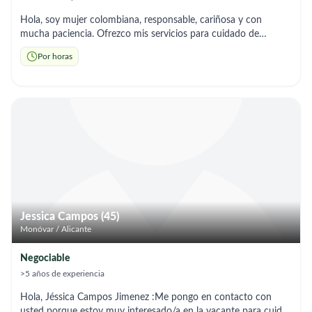
Hola, soy mujer colombiana, responsable, cariñosa y con
mucha paciencia. Ofrezco mis servicios para cuidado de
personas mayores o niños en Monóvar y alrededores. 🔹
Por horas
Acompañamiento 🔹 Ayuda en aseo personal 🔹 Preparación
de comidas sencillas 🔹 Limpieza básica del hogar 🔹 Control
de medicación (según indicaciones) Tengo disponibilidad por
horas, media jornada o jornada completa. Trato respetuoso y
de confianza
Jessica Campos (45)
Monóvar / Alicante
Negociable
>5 años de experiencia
Hola, Jéssica Campos Jimenez :Me pongo en contacto con
usted porque estoy muy interesado/a en la vacante para cuidar