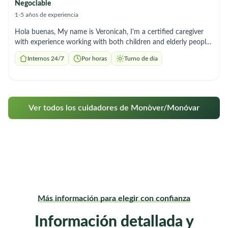
Negociable
1-5 años de experiencia
Hola buenas, My name is Veronicah, I'm a certified caregiver
with experience working with both children and elderly people.
I'm reliable, hardworking and respectful of people and their
Internos 24/7
Por horas
Turno de día
opinions. I'm here to make your life more manageable by
helping you take care of your loved one. If you need someone
you can rely on, someone you can call on anytime and she will
show up, I'm that person and it will be my pleasure to work
with you.
Ver todos los cuidadores de Monòver/Monóvar
Más información para elegir con confianza
Información detallada y