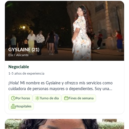
respect for their dignity. One of the moments that shaped me
most was helping an older gentleman who was shy about
receiving care, through calm reassurance and kindness, I
earned his trust and made him feel safe. I'm the kind of
caregiver who stays a little longer if someone needs me, who
listens, who notices the small things, and who treats every
person like family. My goal is simple: to bring comfort,
confidence, and companionship to anyone in my care.
GYSLAINE (21)
Elx / Alicante
Negociable
1-5 años de experiencia
¡Hola! Mi nombre es Gyslaine y ofrezco mis servicios como
cuidadora de personas mayores o dependientes. Soy una
persona responsable, paciente, empática y comprometida con
Por horas
Turno de día
Fines de semana
el bienestar de quienes están a mi cuidado. Puedo brindar
alimentación, acompañamiento, movilidad, preparación de
Hospitales
comidas, administración de medicación según indicaciones y
actividades de estimulación cognitiva y motora. Tengo
experiencia en el cuidado de personas con problemas de