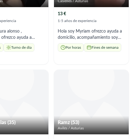
as
Casielles / Asturias
13 €
xperiencia
1-5 años de experiencia
ura alonso ,
Hola soy Myriam ofrezco ayuda a
 ofrezco ayuda a
domicilio, acompañamiento soy
n aseo ,
respetuosa responsable amo lo que
s
Turno de día
Por horas
Fines de semana
nto, tareas del hogar
hago. Estoy disponible los
 a horarios
domingos
ente de externa o x
las (35)
Ramz (53)
Avilés / Asturias