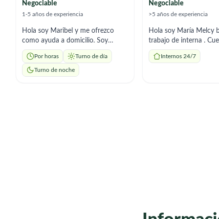
Negociable
Negociable
empática, organizada y
1-5 años de experiencia
>5 años de experiencia
comprometida con el bienestar de
las personas a mi cargo. Me adapto
Hola soy Maribel y me ofrezco
Hola soy María Melcy 
a los horarios que necesites.
como ayuda a domicilio. Soy
trabajo de interna . Cu
responsable y me adapto a las
disponibilidad inmediat
Por horas
Turno de día
Internos 24/7
necesidades y horarios
contratación.
Turno de noche