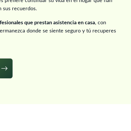
s prefiere continuar su vida en el hogar que han
n sus recuerdos.
fesionales que prestan asistencia en casa
, con
 permanezca donde se siente seguro y tú recuperes