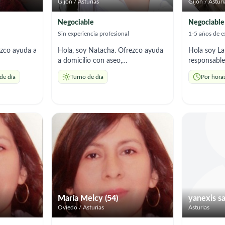
Gijón / Asturias
Gijón / Asturi
Negociable
Negociable
Sin experiencia profesional
1-5 años de e
ezco ayuda a
Hola, soy Natacha. Ofrezco ayuda
Hola soy La
a domicilio con aseo,
responsable
s del hogar
acompañamiento, tareas del hogar
domicilio co
de día
Turno de día
Por hora
e de
y preparación de comidas. Soy
acompañamie
vo
responsable y me adapto a los
, me adapto
 años con
horarios que necesites
preferiblem
Atiendo a
horas .
s como
al de Cruz
María Melcy (54)
yanexis sa
Oviedo / Asturias
Asturias