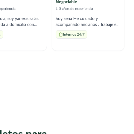
Negociable
xperiencia
1-5 años de experiencia
la, soy yanexis salas.
Soy sería He cuidado y
da a domicilio con
acompañado ancianos . Trabajé en
añamiento, tareas del
un una empresa especializada .
s
Internos 24/7
paración de comidas.
Puedes pedir referencias . Empresa
able y me adapto a los
Azvase
 necesites.