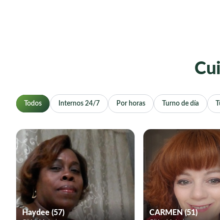
Cui
Todos
Internos 24/7
Por horas
Turno de día
T
Haydee (57)
CARMEN (51)