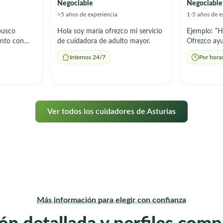
Negociable
Negociable
>5 años de experiencia
1-5 años de e
busco
Hola soy maría ofrezco mi servicio
Ejemplo: “Ho
ento con
de cuidadora de adulto mayor.
Ofrezco ayu
a a
aseo, acomp
Internos 24/7
Por hora
hogar y pre
Soy respons
horarios que
Ver todos los cuidadores de Asturias
Más información para elegir con confianza