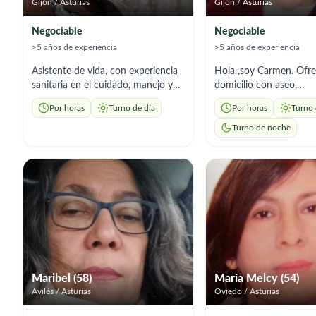
Gijón / Asturias
Gijón / Asturias
Negociable
Negociable
>5 años de experiencia
>5 años de experiencia
Asistente de vida, con experiencia
Hola ,soy Carmen. Ofr
sanitaria en el cuidado, manejo y
domicilio con aseo,
acompañamiento de adultos
acompañamiento, tarea
Por horas
Turno de día
Por horas
Turno 
mayores, ofrezco mi servicio de
y cocina.Soy estudiant
cuidadora para brindar apoyo
Integración social y lle
Turno de noche
responsable, humano y cercano.
trabajando mas de dos
Puedo colaborar en el
personas vulnerables. 
acompañamiento diario, control de
personas hospitalizada
medicación según indicaciones
voluntaria en el Hospit
medicas, toma de tensión arterial y
Roja.
control básico de salud, ayuda en
la movilidad y actividades básicas
de la vida diaria, preparación de
comidas sencillas, realización de
compras, paseos y
Maribel (58)
María Melcy (54)
acompañamientos a citas médicas.
Avilés / Asturias
Oviedo / Asturias
Me caracterizo por ser una
persona paciente, respetuosa,