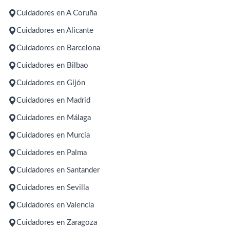
Cuidadores en A Coruña
Cuidadores en Alicante
Cuidadores en Barcelona
Cuidadores en Bilbao
Cuidadores en Gijón
Cuidadores en Madrid
Cuidadores en Málaga
Cuidadores en Murcia
Cuidadores en Palma
Cuidadores en Santander
Cuidadores en Sevilla
Cuidadores en Valencia
Cuidadores en Zaragoza