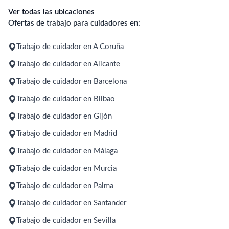
Ver todas las ubicaciones
Ofertas de trabajo para cuidadores en:
Trabajo de cuidador en A Coruña
Trabajo de cuidador en Alicante
Trabajo de cuidador en Barcelona
Trabajo de cuidador en Bilbao
Trabajo de cuidador en Gijón
Trabajo de cuidador en Madrid
Trabajo de cuidador en Málaga
Trabajo de cuidador en Murcia
Trabajo de cuidador en Palma
Trabajo de cuidador en Santander
Trabajo de cuidador en Sevilla