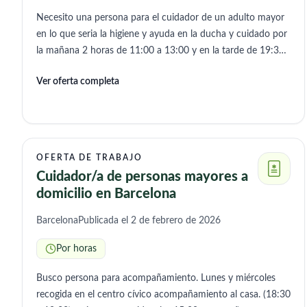
Necesito una persona para el cuidador de un adulto mayor
en lo que seria la higiene y ayuda en la ducha y cuidado por
la mañana 2 horas de 11:00 a 13:00 y en la tarde de 19:30
a 20:30 se puede ampliar horario por la tarde para hacer un
Ver oferta completa
total de 4 horas al dia
OFERTA DE TRABAJO
Cuidador/a de personas mayores a
domicilio en Barcelona
Barcelona
Publicada el 2 de febrero de 2026
Por horas
Busco persona para acompañamiento. Lunes y miércoles
recogida en el centro cívico acompañamiento al casa. (18:30