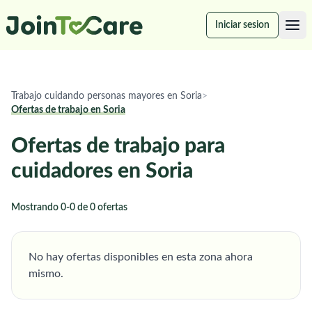
Iniciar sesion
Trabajo cuidando personas mayores en Soria
>
Ofertas de trabajo en Soria
Ofertas de trabajo para
cuidadores en Soria
Mostrando 0-0 de 0 ofertas
No hay ofertas disponibles en esta zona ahora
mismo.