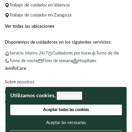
Trabajo de cuidador en Valencia
Trabajo de cuidador en Zaragoza
Ver todas las ubicaciones
Disponemos de cuidadores en los siguientes servicios:
Servicio interno 24/7
Cuidadores por horas
Turno de día
Turno de noche
Fines de semana
Hospitales
JoinToCare
Sobre nosotros
Blog
Utilizamos cookies,
¿Para qué?
Contacto
Aceptar todas las cookies
Aceptar las necesarias