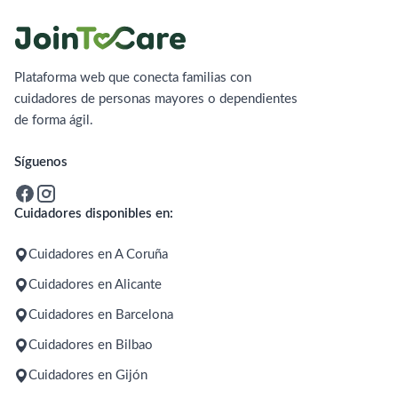
Plataforma web que conecta familias con
cuidadores de personas mayores o dependientes
de forma ágil.
Síguenos
Cuidadores disponibles en:
Cuidadores en A Coruña
Cuidadores en Alicante
Cuidadores en Barcelona
Cuidadores en Bilbao
Cuidadores en Gijón