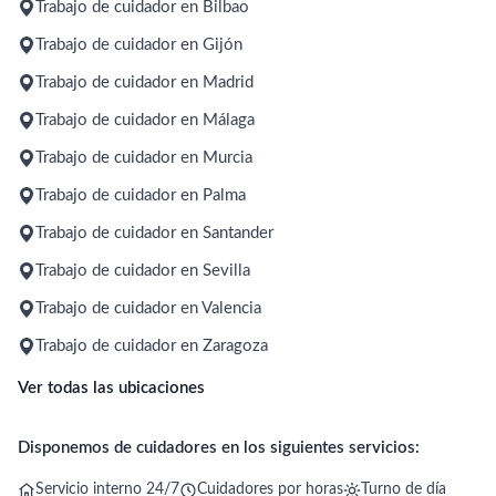
Trabajo de cuidador en Bilbao
Trabajo de cuidador en Gijón
Trabajo de cuidador en Madrid
Trabajo de cuidador en Málaga
Trabajo de cuidador en Murcia
Trabajo de cuidador en Palma
Trabajo de cuidador en Santander
Trabajo de cuidador en Sevilla
Trabajo de cuidador en Valencia
Trabajo de cuidador en Zaragoza
Ver todas las ubicaciones
Disponemos de cuidadores en los siguientes servicios:
Servicio interno 24/7
Cuidadores por horas
Turno de día