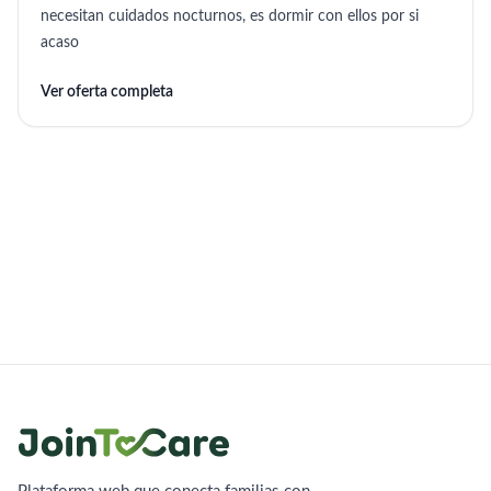
necesitan cuidados nocturnos, es dormir con ellos por si
acaso
Ver oferta completa