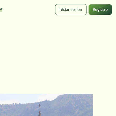
or
Iniciar sesion
Registro