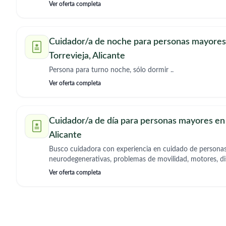
Ver oferta completa
Cuidador/a de noche para personas mayores
Torrevieja, Alicante
Persona para turno noche, sólo dormir ..
Ver oferta completa
Cuidador/a de día para personas mayores en 
Alicante
Busco cuidadora con experiencia en cuidado de person
neurodegenerativas, problemas de movilidad, motores, di
para cuidado y apoyo en el hogar durante las mañanas.
Ver oferta completa
paciente, responsable, atenta, dinámica, amante de los an
realizar actividades de estimulación cognitiva y motora.