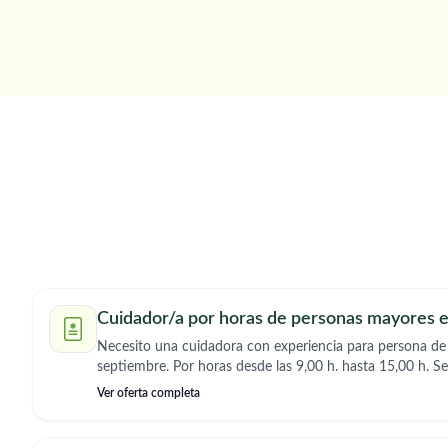
Cuidador/a por horas de personas mayores 
Necesito una cuidadora con experiencia para persona de
septiembre. Por horas desde las 9,00 h. hasta 15,00 h. Se
compra, la comida, llevar la medicación, ayudarla en su as
Ver oferta completa
a pasear en silla de ruedas, etc.