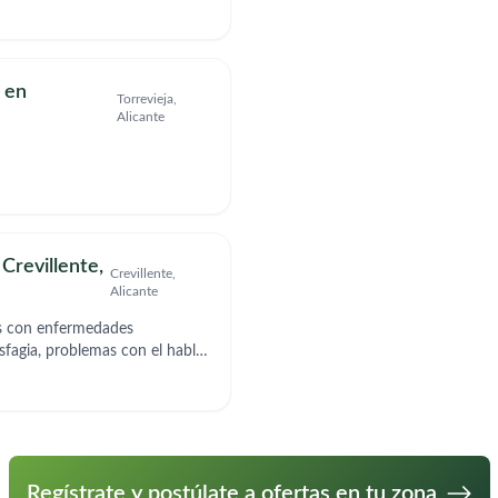
 en
Torrevieja,
Alicante
Crevillente,
Crevillente,
Alicante
as con enfermedades
sfagia, problemas con el habla
 Buscamos personas empática,
imales, creativa que le guste
Regístrate y postúlate a ofertas en tu zona