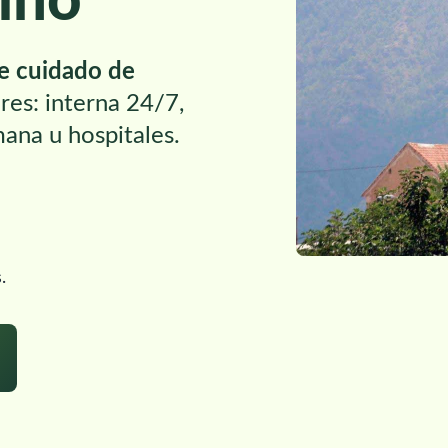
iño
de cuidado de
res: interna 24/7,
mana u hospitales.
.