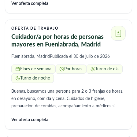
Ver oferta completa
OFERTA DE TRABAJO
Cuidador/a por horas de personas
mayores en Fuenlabrada, Madrid
Fuenlabrada, Madrid
Publicada el 30 de julio de 2026
Fines de semana
Por horas
Turno de día
Turno de noche
Buenas, buscamos una persona para 2 o 3 franjas de horas,
en desayuno, comida y cena. Cuidados de higiene,
preparación de comidas, acompañamiento a médicos si
fuera necesario y atender las necesidades del hogar que sean
Ver oferta completa
necesarias.