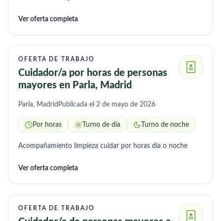
supervisión del uso adecuado de medicamentos y asistencia
Ver oferta completa
para el bienestar y la tranquilidad del paciente y su familia.
OFERTA DE TRABAJO
Cuidador/a por horas de personas
mayores en Parla, Madrid
Parla, Madrid
Publicada el 2 de mayo de 2026
Por horas
Turno de día
Turno de noche
Acompañamiento limpieza cuidar por horas día o noche
Ver oferta completa
OFERTA DE TRABAJO