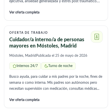
ejecutiva, ansiedad generalizada y estrés post traumático.
Necesita mucha ayuda con la higiene personal,
Ver oferta completa
mantenimiento de un hogar que se encuentra en
condiciones insalubres, realizar gestiones como ir a la
farmacia, supermercado o sacar al perro. Se requiere de
mucho mimo, mucha empatía y no tener prejuicios ya que
OFERTA DE TRABAJO
es una situación delicada.
Cuidador/a interno/a de personas
mayores en Móstoles, Madrid
Móstoles, Madrid
Publicada el 25 de mayo de 2026
Internos 24/7
Turno de noche
Busco ayuda, para cuidar a mis padres por la noche, fines de
semana o como interna. Mis padres son autónomos pero
necesitan supervisión con medicación, consultas médicas...
Ver oferta completa