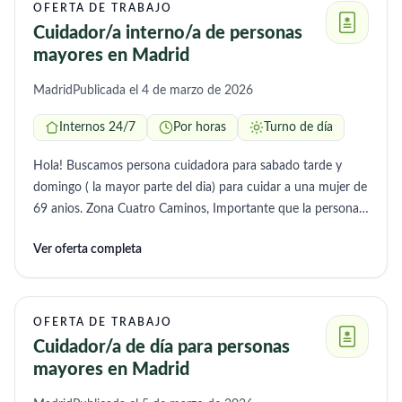
OFERTA DE TRABAJO
Cuidador/a interno/a de personas
mayores en Madrid
Madrid
Publicada el 4 de marzo de 2026
Internos 24/7
Por horas
Turno de día
Hola! Buscamos persona cuidadora para sabado tarde y
domingo ( la mayor parte del dia) para cuidar a una mujer de
69 anios. Zona Cuatro Caminos, Importante que la persona
viva relativamente cerca. Opcion de interna durante fin de
Ver oferta completa
semana, Interesados/as por privado. Gracias!
OFERTA DE TRABAJO
Cuidador/a de día para personas
mayores en Madrid