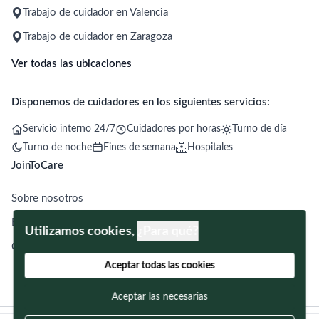
Trabajo de cuidador en Valencia
Trabajo de cuidador en Zaragoza
Ver todas las ubicaciones
Disponemos de cuidadores en los siguientes servicios:
Servicio interno 24/7
Cuidadores por horas
Turno de día
Turno de noche
Fines de semana
Hospitales
JoinToCare
Sobre nosotros
Blog
Utilizamos cookies,
¿Para qué?
Contacto
Aceptar todas las cookies
Aceptar las necesarias