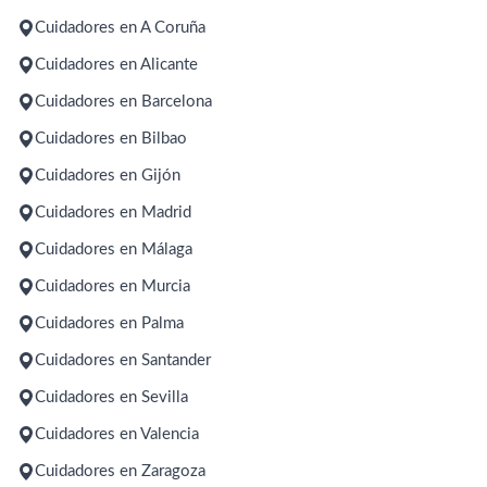
Cuidadores en A Coruña
Cuidadores en Alicante
Cuidadores en Barcelona
Cuidadores en Bilbao
Cuidadores en Gijón
Cuidadores en Madrid
Cuidadores en Málaga
Cuidadores en Murcia
Cuidadores en Palma
Cuidadores en Santander
Cuidadores en Sevilla
Cuidadores en Valencia
Cuidadores en Zaragoza