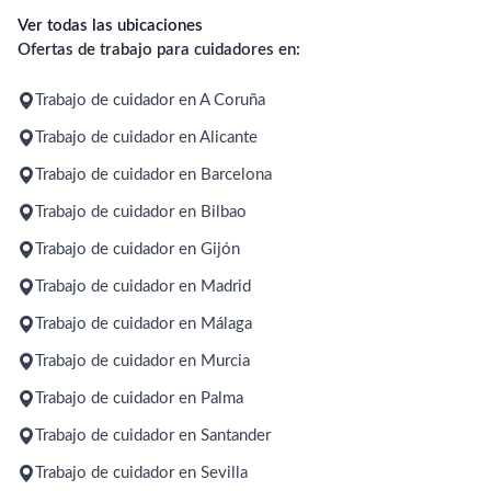
Ver todas las ubicaciones
Ofertas de trabajo para cuidadores en:
Trabajo de cuidador en A Coruña
Trabajo de cuidador en Alicante
Trabajo de cuidador en Barcelona
Trabajo de cuidador en Bilbao
Trabajo de cuidador en Gijón
Trabajo de cuidador en Madrid
Trabajo de cuidador en Málaga
Trabajo de cuidador en Murcia
Trabajo de cuidador en Palma
Trabajo de cuidador en Santander
Trabajo de cuidador en Sevilla