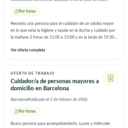
Por horas
Necesito una persona para el cuidador de un adulto mayor
en lo que seria la higiene y ayuda en la ducha y cuidado por
la mañana 2 horas de 11:00 a 13:00 y en la tarde de 19:30 a
20:30 se puede ampliar horario por la tarde para hacer un
Ver oferta completa
total de 4 horas al dia
OFERTA DE TRABAJO
Cuidador/a de personas mayores a
domicilio en Barcelona
Barcelona
Publicada el 2 de febrero de 2026
Por horas
Busco persona para acompañamiento. Lunes y miércoles