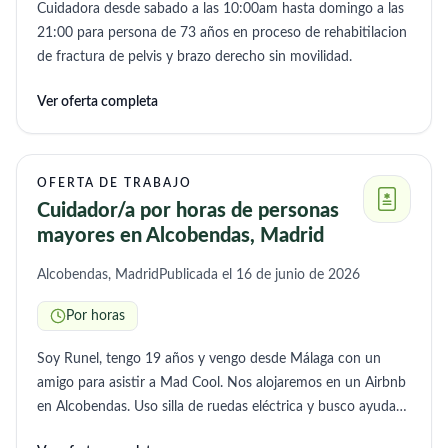
Cuidadora desde sabado a las 10:00am hasta domingo a las
Condiciones a acordar según experiencia y valía
21:00 para persona de 73 años en proceso de rehabitilacion
Incorporación en Septiembre 📍 Zona: Rivas Vaciamadrid
de fractura de pelvis y brazo derecho sin movilidad.
📞 Contacto por teléfono o WhatsApp Por favor, abstenerse
personas sin experiencia real o sin referencias. Indicar
Ver oferta completa
experiencia, disponibilidad y si opta a interna o fines de
semana.
OFERTA DE TRABAJO
Cuidador/a por horas de personas
mayores en Alcobendas, Madrid
Alcobendas, Madrid
Publicada el 16 de junio de 2026
Por horas
Soy Runel, tengo 19 años y vengo desde Málaga con un
amigo para asistir a Mad Cool. Nos alojaremos en un Airbnb
en Alcobendas. Uso silla de ruedas eléctrica y busco ayuda
aproximadamente 2 horas el 10 de julio y otras 2 horas el 11