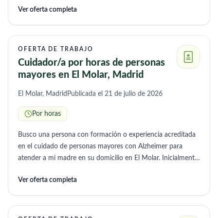
Ver oferta completa
semana, 3 horas por la mañana y 2 por la tarde. El resto del
tiempo ya tiene una cuidadora que viene a diario. Si alguna
mujer que viva por Coslada o cerca, esta interesada me
puede llamar a mí, que soy su nieta. Muchas gracias
OFERTA DE TRABAJO
Cuidador/a por horas de personas
mayores en El Molar, Madrid
El Molar, Madrid
Publicada el 21 de julio de 2026
Por horas
Busco una persona con formación o experiencia acreditada
en el cuidado de personas mayores con Alzheimer para
atender a mi madre en su domicilio en El Molar. Inicialmente,
necesitaríamos apoyo unas horas a la semana para
Ver oferta completa
acompañarla a citas médicas, supervisar la toma de
medicación, ayudar con algunas gestiones básicas, paseos y
acompañamiento. La idea es que, de forma progresiva y a
medida que aumenten sus necesidades, la persona pueda