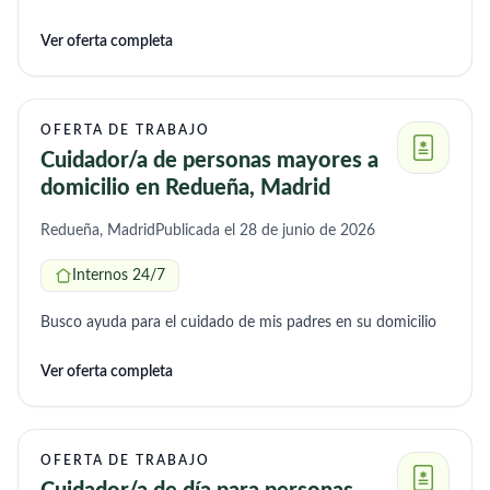
supervisión del uso adecuado de medicamentos y asistencia
Ver oferta completa
para el bienestar y la tranquilidad del paciente y su familia.
OFERTA DE TRABAJO
Cuidador/a de personas mayores a
domicilio en Redueña, Madrid
Redueña, Madrid
Publicada el 28 de junio de 2026
Internos 24/7
Busco ayuda para el cuidado de mis padres en su domicilio
Ver oferta completa
OFERTA DE TRABAJO