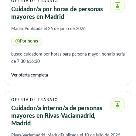
OFERTA DE TRABAJO
asumir más funciones y ampliar su disponibilidad. Es
Cuidador/a por horas de personas
importante que sea una persona paciente, responsable,
mayores en Madrid
estable y con experiencia en deterioro cognitivo, que sepa
tratar con personas que no siempre son conscientes de sus
Madrid
Publicada el 26 de junio de 2026
limitaciones. Se valorará especialmente que tenga titulación
Por horas
sociosanitaria, referencias comprobables, carnet de conducir
y vehículo propio. Busco preferiblemente a una única
busco cuidadora por horas para persona mayor. horario seria
persona de confianza, con intención de continuidad a largo
de 7:30 a16:30
plazo.
Ver oferta completa
OFERTA DE TRABAJO
Cuidador/a interno/a de personas
mayores en Rivas-Vaciamadrid,
Madrid
Rivas-Vaciamadrid, Madrid
Publicada el 10 de julio de 2026