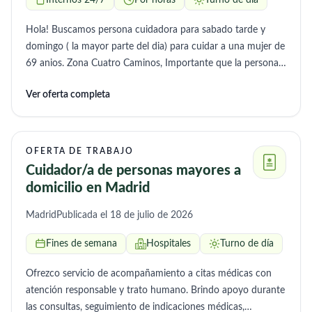
Internos 24/7
Por horas
Turno de día
Hola! Buscamos persona cuidadora para sabado tarde y
domingo ( la mayor parte del dia) para cuidar a una mujer de
69 anios. Zona Cuatro Caminos, Importante que la persona
viva relativamente cerca. Opcion de interna durante fin de
Ver oferta completa
semana, Interesados/as por privado. Gracias!
OFERTA DE TRABAJO
Cuidador/a de personas mayores a
domicilio en Madrid
Madrid
Publicada el 18 de julio de 2026
Fines de semana
Hospitales
Turno de día
Ofrezco servicio de acompañamiento a citas médicas con
atención responsable y trato humano. Brindo apoyo durante
las consultas, seguimiento de indicaciones médicas,