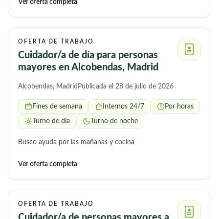
Ver oferta completa
de julio para ir al baño, ducharme, vestirme, realizar algunas
movilizaciones y ayudarme con otras cosas si hiciera falta.
Mi amigo estará presente y también podrá ayudar. El horario
sería principalmente por la mañana, pero lo podemos
OFERTA DE TRABAJO
discutir.
Cuidador/a de día para personas
mayores en Alcobendas, Madrid
Alcobendas, Madrid
Publicada el 28 de julio de 2026
Fines de semana
Internos 24/7
Por horas
Turno de día
Turno de noche
Busco ayuda por las mañanas y cocina
Ver oferta completa
OFERTA DE TRABAJO
Cuidador/a de personas mayores a