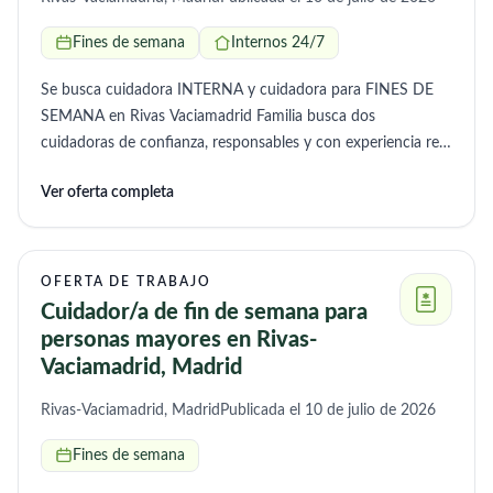
Fines de semana
Internos 24/7
Se busca cuidadora INTERNA y cuidadora para FINES DE
SEMANA en Rivas Vaciamadrid Familia busca dos
cuidadoras de confianza, responsables y con experiencia real
en el cuidado de personas mayores para domicilio en Rivas
Ver oferta completa
Vaciamadrid. 🔹 Puestos: 1 cuidadora INTERNA 1 cuidadora
para FINES DE SEMANA 🔹 Funciones principales: Cuidado
personal (aseo, ayuda para vestir, movilidad)
Acompañamiento y supervisión continua Preparación de
OFERTA DE TRABAJO
comidas CASERAS (imprescindible saber cocinar comida
Cuidador/a de fin de semana para
española) Tareas básicas del hogar (orden, limpieza baños y
personas mayores en Rivas-
resto de casa) 🔹 Requisitos IMPORTANTES: Experiencia
Vaciamadrid, Madrid
demostrable cuidando personas mayores dependientes
Saber cocinar comida española (se valorará mucho buena
Rivas-Vaciamadrid, Madrid
Publicada el 10 de julio de 2026
mano en cocina casera) Persona cariñosa, paciente y muy
Fines de semana
responsable Referencias comprobables Documentación en
regla 🔹 Se ofrece: Trabajo estable Buen ambiente familiar