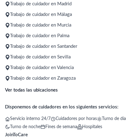
Trabajo de cuidador en Madrid
Trabajo de cuidador en Málaga
Trabajo de cuidador en Murcia
Trabajo de cuidador en Palma
Trabajo de cuidador en Santander
Trabajo de cuidador en Sevilla
Trabajo de cuidador en Valencia
Trabajo de cuidador en Zaragoza
Ver todas las ubicaciones
Disponemos de cuidadores en los siguientes servicios:
Servicio interno 24/7
Cuidadores por horas
Turno de día
Turno de noche
Fines de semana
Hospitales
JoinToCare