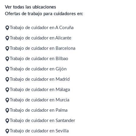
Ver todas las ubicaciones
Ofertas de trabajo para cuidadores en:
Trabajo de cuidador en A Coruña
Trabajo de cuidador en Alicante
Trabajo de cuidador en Barcelona
Trabajo de cuidador en Bilbao
Trabajo de cuidador en Gijón
Trabajo de cuidador en Madrid
Trabajo de cuidador en Málaga
Trabajo de cuidador en Murcia
Trabajo de cuidador en Palma
Trabajo de cuidador en Santander
Trabajo de cuidador en Sevilla