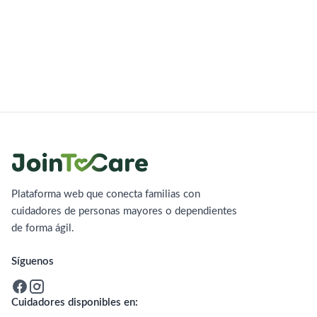
Plataforma web que conecta familias con
cuidadores de personas mayores o dependientes
de forma ágil.
Síguenos
Cuidadores disponibles en: