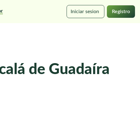
or
Iniciar sesion
Registro
lcalá de Guadaíra