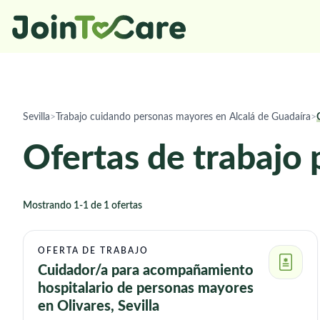
Sevilla
>
Trabajo cuidando personas mayores en Alcalá de Guadaíra
>
Ofertas de trabajo 
Mostrando 1-1 de 1 ofertas
OFERTA DE TRABAJO
Cuidador/a para acompañamiento
hospitalario de personas mayores
en Olivares, Sevilla