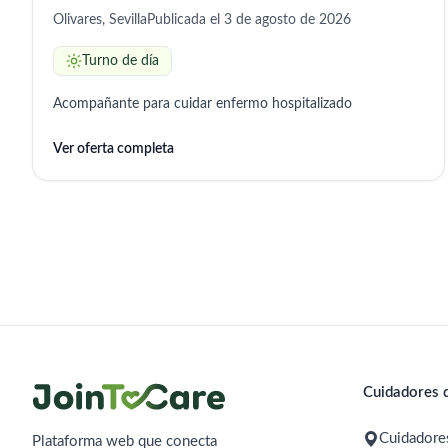
Olivares, Sevilla
Publicada el 3 de agosto de 2026
Turno de día
Acompañante para cuidar enfermo hospitalizado
Ver oferta completa
Cuidadores d
Cuidadore
Plataforma web que conecta