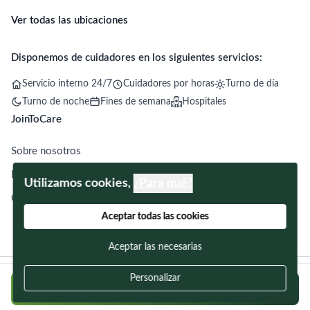
Ver todas las ubicaciones
Disponemos de cuidadores en los siguientes servicios:
Servicio interno 24/7
Cuidadores por horas
Turno de día
Turno de noche
Fines de semana
Hospitales
JoinToCare
Sobre nosotros
Blog
Utilizamos cookies,
¿Para qué?
Contacto
Aceptar todas las cookies
Aceptar las necesarias
Términos y condiciones
Política de privacidad
Declaración de cookies
Personalizar
Regístrate/Login para postularte
© 2026 JoinToCare. Todos los derechos reservados.