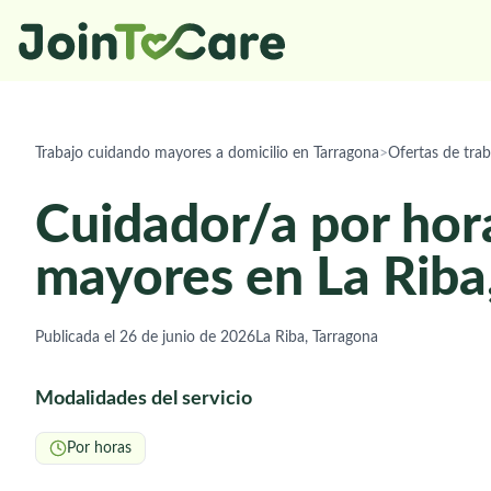
Trabajo cuidando mayores a domicilio en Tarragona
>
Ofertas de trab
Cuidador/a por hor
mayores en La Riba
Publicada el 26 de junio de 2026
La Riba, Tarragona
Modalidades del servicio
Por horas