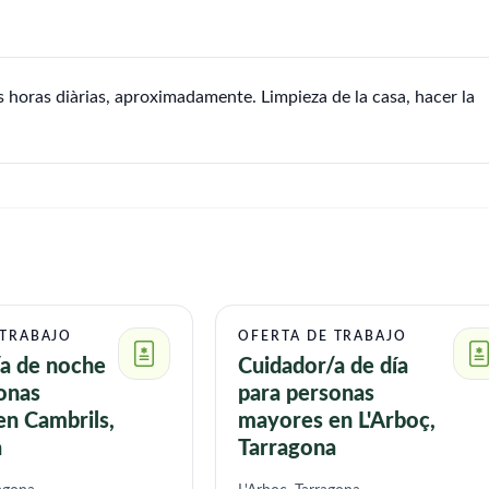
 horas diàrias, aproximadamente. Limpieza de la casa, hacer la
 TRABAJO
OFERTA DE TRABAJO
a de noche
Cuidador/a de día
onas
para personas
n Cambrils,
mayores en L'Arboç,
a
Tarragona