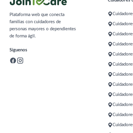
Cuidadores d
Cuidadore
Plataforma web que conecta
familias con cuidadores de
Cuidadores
personas mayores o dependientes
Cuidadore
de forma ágil.
Cuidadore
Síguenos
Cuidadore
Cuidadore
Cuidadore
Cuidadore
Cuidadore
Cuidadore
Cuidadores
Cuidadores