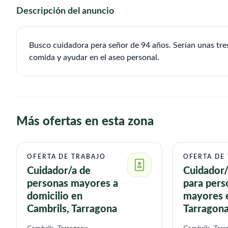
Descripción del anuncio
Busco cuidadora pera señor de 94 años. Serían unas tres
comida y ayudar en el aseo personal.
Más ofertas en esta zona
OFERTA DE TRABAJO
OFERTA DE
Cuidador/a de
Cuidador/
personas mayores a
para pers
domicilio en
mayores e
Cambrils, Tarragona
Tarragon