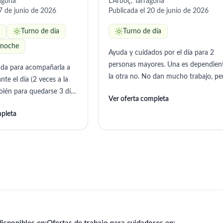
ragona
L'Arboç, Tarragona
7 de junio de 2026
Publicada el 20 de junio de 2026
Turno de día
Turno de día
 noche
Ayuda y cuidados por el día para 2
personas mayores. Una es dependien
da para acompañarla a
la otra no. No dan mucho trabajo, pe
te el día (2 veces a la
solos no pueden estar.
ién para quedarse 3 días
Ver oferta completa
a durante la noche (18h a
mpleta