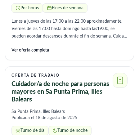
Por horas
Fines de semana
Lunes a jueves de las 17:00 a las 22:00 aproximadamente.
Viernes de las 17:00 hasta domingo hasta las19:00, se
pueden acordar descansos durante el fin de semana. Cuidar
de una mujer de 84 años, que necesita ayuda para moverse,
Ver oferta completa
tiene movilidad pero poca fuerza, no tiene otros problemas.
Se trata de ayudarla a ella cuando necesita moverse,
empatizar con ella a través de conversación , juegos de
mesa, lectura, paseos y en las tareas del hogar.
OFERTA DE TRABAJO
Cuidador/a de noche para personas
mayores en Sa Punta Prima, Illes
Balears
Sa Punta Prima, Illes Balears
Publicada el 18 de agosto de 2025
Turno de día
Turno de noche