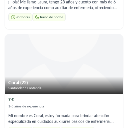
¡Hola! Me llamo Laura, tengo 28 años y cuento con más de 6
años de experiencia como auxiliar de enfermería, ofreciendo
cuidados profesionales, cercanos y de confianza. 🔹 Atención y
Por horas
Turno de noche
cuidado de personas mayores 🔹 Apoyo en actividades de la
vida diaria (higiene, movilidad, alimentación) 🔹 Control de
medicación según indicaciones médicas 🔹 Acompañamiento
hospitalario o domiciliario 🔹 Trato humano, responsable y
empático Mi prioridad es el bienestar y la comodidad de cada
paciente, adaptándome a sus necesidades y las de su familia.
Coral (22)
Santander / Cantabria
7 €
1-5 años de experiencia
Mi nombre es Coral, estoy formada para brindar atención
especializada en cuidados auxiliares básicos de enfermería,
tengo experiencia demostable. Ofrezco ayuda domiciliaria