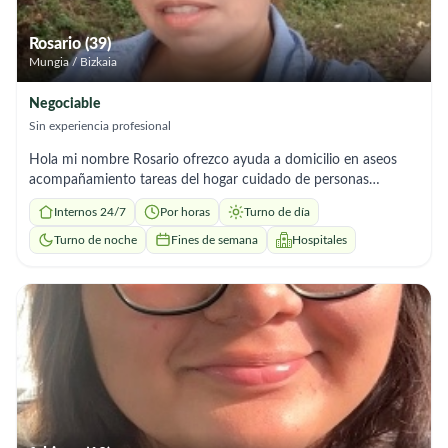
Rosario (39)
Mungia / Bizkaia
Negociable
Sin experiencia profesional
Hola mi nombre Rosario ofrezco ayuda a domicilio en aseos
acompañamiento tareas del hogar cuidado de personas
mayores soy responsable tengo experiencia y recomendaciones
Internos 24/7
Por horas
Turno de día
me adapto a los horarios que necesites
Turno de noche
Fines de semana
Hospitales