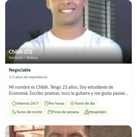
Chibih (23)
Santurtzi / Bizkaia
Negociable
1-5 años de experiencia
Mi nombre es Chibih. Tengo 23 años. Soy estudiante de
Economía. Escribo poemas, toco la guitarra y me gusta pasear.
Podéis buscar en Google: Ángel Chibih El Mami Nadjem. Mi
Internos 24/7
Por horas
Turno de día
origen es saharaui, me he criado en un entorno de amabilidad,
empatía y respeto. Me encantaría poder cuidar de quien lo
Turno de noche
Fines de semana
Hospitales
necesite, las personas mayores son el habitaculo de la
sabiduría, recuerdos y miradas comprimidas en un solo gesto,
que a simple vista puede ser simple, pero que derrama vida y
experiencia. Puedo incorporarme de manera inmediata, si se