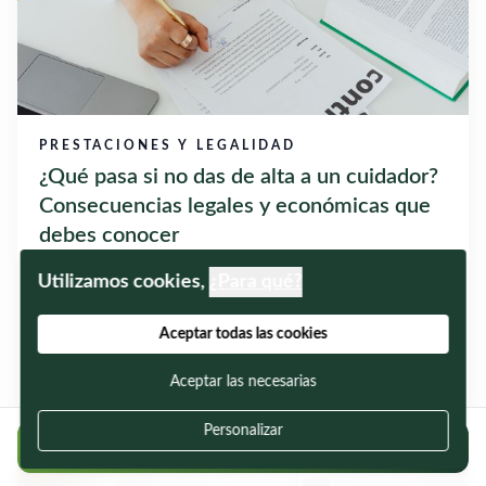
PRESTACIONES Y LEGALIDAD
¿Qué pasa si no das de alta a un cuidador?
Consecuencias legales y económicas que
debes conocer
Cada vez son más las familias que deciden contratar a un
Utilizamos cookies,
¿Para qué?
cuidador para atender a una persona mayor o dependiente.
Sin embargo, todavía existe una duda muy habitual: ¿qué
Aceptar todas las cookies
ocurre si el cuidado...
Aceptar las necesarias
30/07/2026
Personalizar
Regístrate gratis y encuentra cuidadores