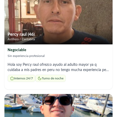
precisa, tomar un café antes de llevar a cabo el contacto, para
poder comprobar de primera mano la sinergia, actitud y
situación. Salud y Paz.
Percy raul (46)
Astillero / Cantabria
Negociable
Sin experiencia profesional
Hola soy Percy raul ofrezco ayudo al adulto mayor ya q
cuidaba a mis padres en peru no tengo mucha experiencia pero
tengo toda la actitud de aprender no tengo papeles pero deseo
Internos 24/7
Turno de noche
mucho trabajar deseo una oportunidad para hacer gracias