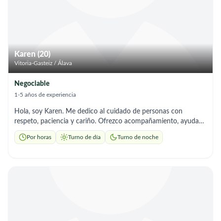
oportunidad laboral en Bilbao donde pueda aportar mi
esfuerzo, aprender y seguir desarrollándome en este sector.
Estoy disponible para incorporarme de inmediato y cuento con
total disposición para una entrevista personal.
Karen (20)
Vitoria-Gasteiz / Álava
Negociable
1-5 años de experiencia
Hola, soy Karen. Me dedico al cuidado de personas con
respeto, paciencia y cariño. Ofrezco acompañamiento, ayuda
en el hogar y apoyo en las tareas diarias, siempre creando un
Por horas
Turno de día
Turno de noche
ambiente de confianza y tranquilidad. Soy responsable, atenta
y me adapto a los horarios que necesites. Tu familiar estará en
buenas manos.