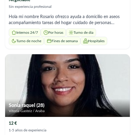
Negociable
Sin experiencia profesional
Hola mi nombre Rosario ofrezco ayuda a domicilio en aseos
acompañamiento tareas del hogar cuidado de personas
mayores soy responsable tengo experiencia y recomendaciones
Internos 24/7
Por horas
Turno de día
me adapto a los horarios que necesites
Turno de noche
Fines de semana
Hospitales
Sonia raquel (28)
Vitoria-Gasteiz / Araba
12 €
1-5 años de experiencia