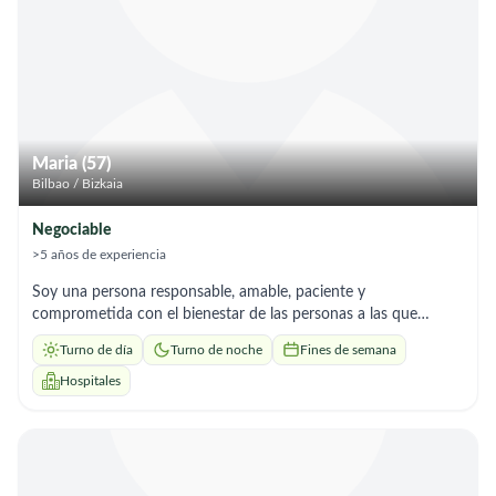
Maria (57)
Bilbao / Bizkaia
Negociable
>5 años de experiencia
Soy una persona responsable, amable, paciente y
comprometida con el bienestar de las personas a las que
atiendo. Disfruto ofreciendo compañía y apoyo a personas
Turno de día
Turno de noche
Fines de semana
mayores, ayudándolas en sus necesidades diarias y procurando
que se sientan seguras, cómodas y bien atendidas. Tengo una
Hospitales
gran vocación por el cuidado de las personas y estoy dispuesta
a trabajar con dedicación, respeto y empatía, tanto en el
ámbito hospitalario como en el domicilio. Me adapto con
facilidad a las necesidades de cada persona y sé trabajar con
discreción y profesionalidad. Actualmente busco una