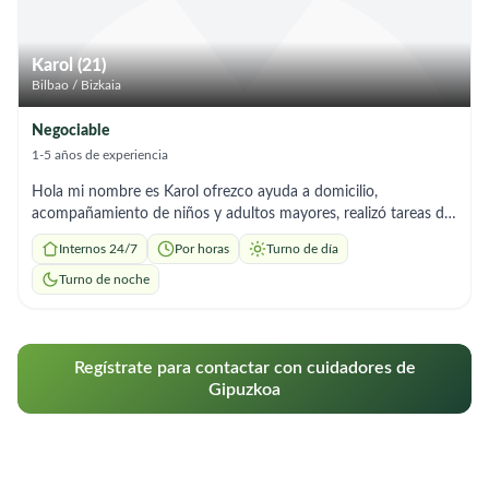
Karol (21)
Bilbao / Bizkaia
Negociable
1-5 años de experiencia
Hola mi nombre es Karol ofrezco ayuda a domicilio,
acompañamiento de niños y adultos mayores, realizó tareas del
hogar, comidas etc. Me adapto fácil mente a cualquier entorno
Internos 24/7
Por horas
Turno de día
siempre y cuando sea comodo para ambas partes .
Turno de noche
Regístrate para contactar con cuidadores de
Gipuzkoa