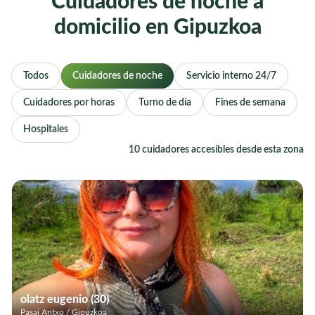
Cuidadores de noche a
domicilio en Gipuzkoa
Todos
Cuidadores de noche
Servicio interno 24/7
Cuidadores por horas
Turno de día
Fines de semana
Hospitales
10 cuidadores accesibles desde esta zona
olatz eugenio (30)
Pasai Antxo / Gipuzkoa