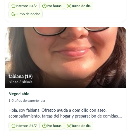
de comidas. Soy responsable y flexible con tu horario."
Internos 24/7
Por horas
Turno de día
Turno de noche
fabiana (19)
Bilbao / Bizkaia
Negociable
1-5 años de experiencia
Hola, soy fabiana. Ofrezco ayuda a domicilio con aseo,
acompañamiento, tareas del hogar y preparación de comidas.
Soy responsable y me adapto a los horarios que necesites.
Internos 24/7
Por horas
Turno de día