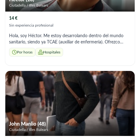
Ciutadella / Illes Balears
14 €
Sin experiencia profesional
Hola, soy Héctor. Me estoy desarrolando dentro del mundo
sanitario, siendo ya TCAE (auxiliar de enfermería). Ofrezco
ayuda a domicilio con aseo (en ducha y/o cama), cambios
Por horas
Hospitales
posturales, acompañamiento, curas, control de medicación y
preparación de comidas... Soy responsable y me adapto a las
necesidades de cada paciente.
John Manlio (48)
Ciutadella / Illes Balears