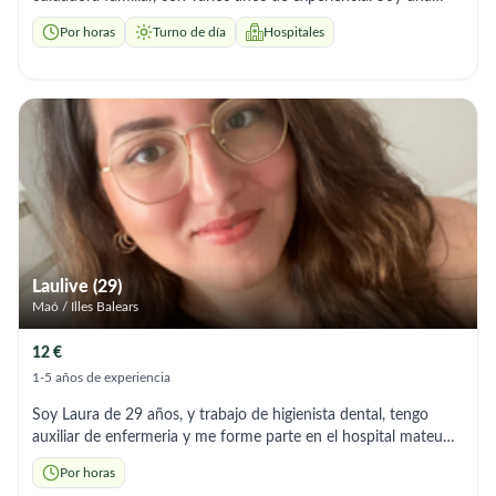
persona activa, empática y resolutiva. Tengo carnet de
Por horas
Turno de día
Hospitales
conducir y vehículo propio. El precio por hora es negociable
según las circunstancias.
Laulive (29)
Maó / Illes Balears
12 €
1-5 años de experiencia
Soy Laura de 29 años, y trabajo de higienista dental, tengo
auxiliar de enfermeria y me forme parte en el hospital mateu
orfila, tengo disponible los findes para dedicarme a ser
Por horas
cuidadora