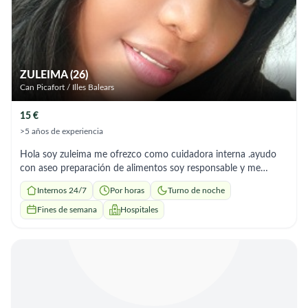
ZULEIMA (26)
Can Picafort / Illes Balears
15 €
>5 años de experiencia
Hola soy zuleima me ofrezco como cuidadora interna .ayudo
con aseo preparación de alimentos soy responsable y me
adapto a los horararios
Internos 24/7
Por horas
Turno de noche
Fines de semana
Hospitales