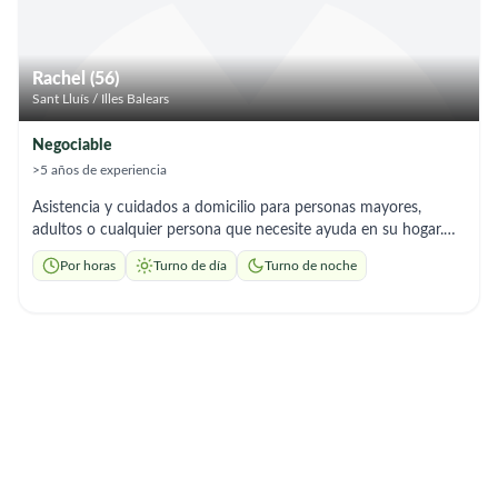
Rachel (56)
Sant Lluís / Illes Balears
Negociable
>5 años de experiencia
Asistencia y cuidados a domicilio para personas mayores,
adultos o cualquier persona que necesite ayuda en su hogar.
Necesidades cotidianas, donde y cuándo lo necesite; compañía
Por horas
Turno de día
Turno de noche
y conversación, preparación de comidas y nutrición, lavandería
y tareas domésticas ligeras, compras, recados diarios,
transporte, asistencia con citas médicas y hospitalarias,
cuidados personales, cuidados nocturnos. Los servicios a
domicilio no solo enriquecen la vida del cliente, sino que
también dan tranquilidad a los familiares sabiendo que sus
seres queridos están seguros y bien atendidos, garantizando su
felicidad y comodidad en su propio hogar.