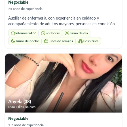
Negociable
>5 años de experiencia
Auxiliar de enfermería, con experiencia en cuidado y
acompañamiento de adultos mayores, personas en condición
de enfermedad y/o discapacidad; ofrezco mis servicios para el
Internos 24/7
Por horas
Turno de día
cuidado por horas o por jornada diurna o nocturna, posibilidad
d trabajo interno; referencias laborales a solicitud.
Turno de noche
Fines de semana
Hospitales
Anyela (33)
Maó / Illes Balears
Negociable
1-5 años de experiencia