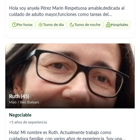
Hola soy anyela Pérez Marín Respetuosa amable,dedicada al
cuidado de adulto mayor,funciones como tareas del
hogar,acompañamiento y me adapto a cualquier horario.
Por horas
Turno de día
Turno de noche
Hospitales
También cuento con documentos en regla para laborar o en
negro agradezco su atención prestada.
Ruth (45)
Maó / Illes Balears
Negociable
>5 años de experiencia
Hola! Mi nombre es Ruth. Actualmente trabajo como
cuidadora familiar, con varios años de experiencia. Soy una