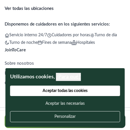
Ver todas las ubicaciones
Disponemos de cuidadores en los siguientes servicios:
Servicio interno 24/7
Cuidadores por horas
Turno de día
Turno de noche
Fines de semana
Hospitales
JoinToCare
Sobre nosotros
Blog
Utilizamos cookies,
¿Para qué?
Contacto
Aceptar todas las cookies
Aceptar las necesarias
Términos y condiciones
Política de privacidad
Declaración de cookies
Personalizar
Regístrate gratis y encuentra a tu cuidador
© 2026 JoinToCare. Todos los derechos reservados.