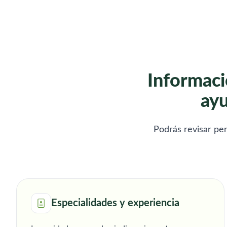
diferentes niveles de dependencia.
Disponibilidad: • Trabajo por horas.
• Noches y fines de semana. • Me
desplazo a cualquier punto de
Menorca (dispongo de vehículo
propio). Ofrezco: • Trato
profesional, responsable y
empático. • Seriedad, discreción y
Informaci
compromiso. • Atención integral
enfocada al bienestar y la
ayu
seguridad de la persona cuidada.
📞 Contacto: María Soria Arribas
Teléfono: 614 24 20 61 Email:
Podrás revisar per
mariadelicias2@hotmail.com
Especialidades y experiencia