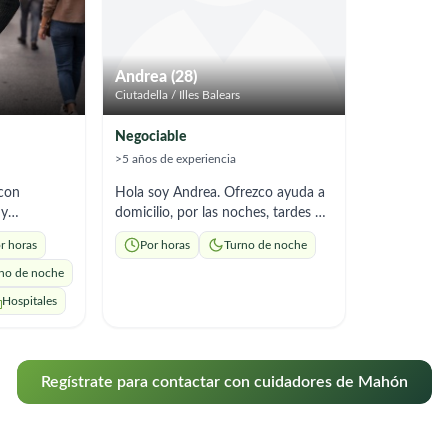
Andrea (28)
Ciutadella / Illes Balears
Negociable
>5 años de experiencia
 con
Hola soy Andrea. Ofrezco ayuda a
 y
domicilio, por las noches, tardes y
ultos
fines de semana. Soy responsable y
r horas
Por horas
Turno de noche
condición de
con experiencia.
acidad;
no de noche
ra el
Hospitales
r jornada
bilidad d
Regístrate para contactar con cuidadores de Mahón