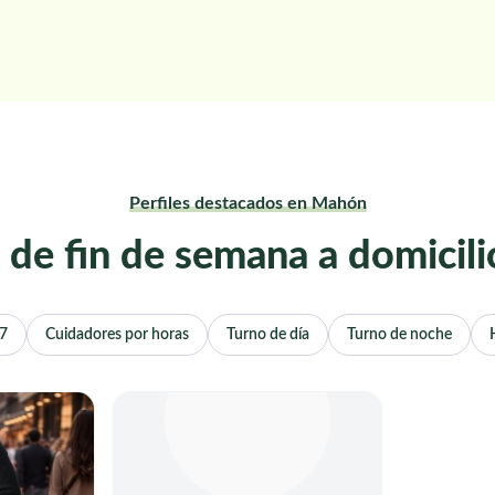
Perfiles destacados en Mahón
 de fin de semana a domicil
/7
Cuidadores por horas
Turno de día
Turno de noche