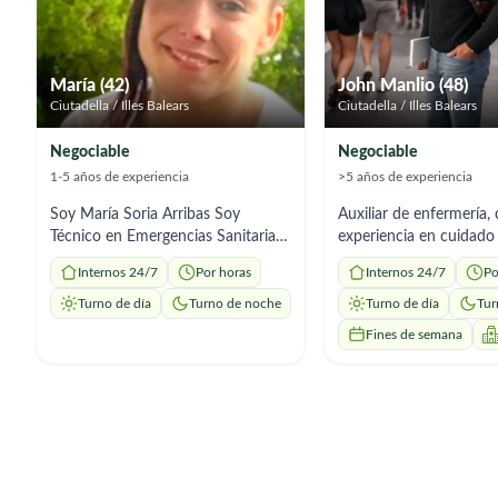
María (42)
John Manlio (48)
Ciutadella / Illes Balears
Ciutadella / Illes Balears
Negociable
Negociable
1-5 años de experiencia
>5 años de experiencia
Soy María Soria Arribas Soy
Auxiliar de enfermería,
Técnico en Emergencias Sanitarias
experiencia en cuidado
con formación en Primeros
acompañamiento de ad
Internos 24/7
Por horas
Internos 24/7
Po
Auxilios y también Atención
mayores, personas en 
Sociosanitaria para Personas
enfermedad y/o discap
Turno de día
Turno de noche
Turno de día
Tur
Dependientes. Cuento con
ofrezco mis servicios pa
Fines de semana
experiencia en: • Acompañamiento
cuidado por horas o po
cercano y humano. • Preparación
diurna o nocturna, posi
de comidas y apoyo en la
trabajo interno; referencias
alimentación. • Limpieza y
laborales a solicitud.
organización del hogar. • Paseos y
actividades de estimulación. •
Atención y apoyo a personas con