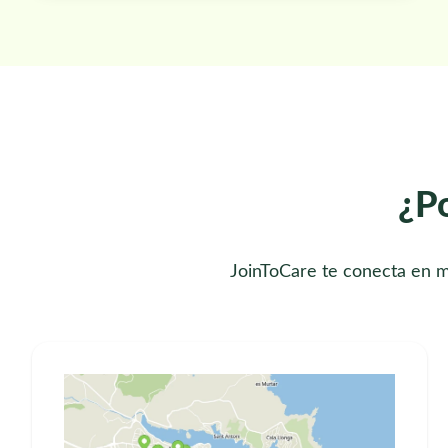
¿Po
JoinToCare te conecta en m