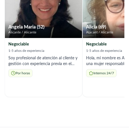
Angela Maria (52)
Alicia (69)
Alicante / Alicante
Alacant / Alicante
Negociable
Negociable
1-5 años de experiencia
1-5 años de experiencia
Soy profesional de atención al cliente y
Hola, mi nombre es Alici
gestión con experiencia previa en el
una mujer responsable,
sector sanitario (recepción médica).
paciente y organizada, 
Por horas
Internos 24/7
Busco empleo por horas en el
en cuidado de persona 
acompañamiento de adultos mayores.
También cuento con exp
Aporto más de 15 años de experiencia
cocina casera y organiza
en trato directo con personas, gestión
Ofrezco acompañamient
de agendas, resolución de imprevistos y
apoyo Psicoemocional, 
organización. Ofrezco un servicio de
movilidad, preparación 
acompañamiento de total confianza,
mantenimiento del orden
empática, responsable y enfocada en
Tengo documentación en
facilitar el día a día del adulto mayor
disponibilidad inmediat
en Alicante.