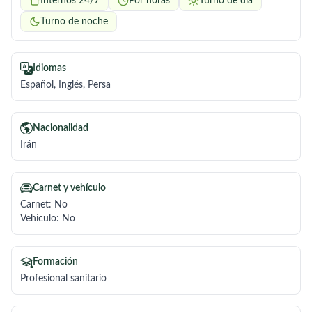
Internos 24/7
Por horas
Turno de día
Turno de noche
Idiomas
Español, Inglés, Persa
Nacionalidad
Irán
Carnet y vehículo
Carnet: No
Vehículo: No
Formación
Profesional sanitario