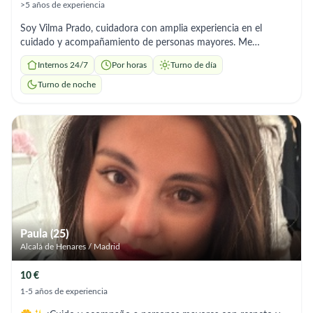
>5 años de experiencia
Soy Vilma Prado, cuidadora con amplia experiencia en el
cuidado y acompañamiento de personas mayores. Me
caracterizo por mi trato humano, cariño, respeto y paciencia,
Internos 24/7
Por horas
Turno de día
siempre priorizando el bienestar, la seguridad y la alegría de
quienes cuido. Ofrezco: ✨ Atención personalizada (aseo,
Turno de noche
acompañamiento, paseos, medicación, comidas) ✨ Escucha
activa y compañía amable ✨ Experiencia con personas
dependientes o con movilidad reducida ✨ Puntualidad,
responsabilidad y empatía en cada tarea 📍 Disponible en
Madrid, Barcelona, Valencia, Sevilla y otras ciudades 🕰️
Disponibilidad inmediata — jornada completa o por horas 💬
Contacto por WhatsApp 💖 Trato a cada persona como si
fuera de mi propia familia.
Paula (25)
Alcalá de Henares / Madrid
10 €
1-5 años de experiencia