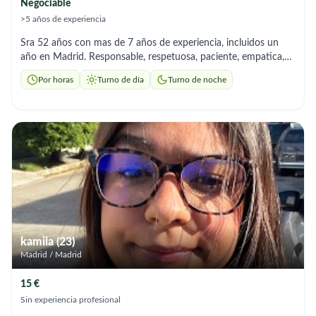
Negociable
>5 años de experiencia
Sra 52 años con mas de 7 años de experiencia, incluidos un
año en Madrid. Responsable, respetuosa, paciente, empatica,
cariñosa,muy atentea de los detalles, resolutiva y comunicativa
Por horas
Turno de día
Turno de noche
con los familiares. Conocimientos basicos de enfermeria: -
Glucómetro (administración de insulina). -Tensiometro (adm.
medicamentos). - inyecciones intramusculares. - Aseos personal
( en cama de ser necesario). -Manejo de grua. -
Acompañamiento diario en cada una de las rutinas del adulto
mayor en pro del mejoramiento a su calidad de vida.
kamila (23)
Madrid / Madrid
15 €
Sin experiencia profesional