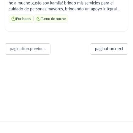
hola mucho gusto soy kamila! brindo mis servicios para el
cuidado de personas mayores, brindando un apoyo integral
que va más allá de la compañía. Soy una persona responsable,
Por horas
Turno de noche
con experiencia en atención al cliente y gestión de tareas, lo
que me permite mantener un entorno ordenado y seguro. Mi
enfoque es ofrecer un trato digno, respetuoso y lleno de
paciencia, asegurando el bienestar físico y emocional de sus
seres queridos. Disponibilidad para acompañamiento, control
pagination.previous
pagination.next
de actividades diarias y apoyo en el hogar.