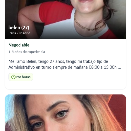
belen (27)
Parla / Madrid
Negociable
1-5 años de experiencia
Me llamo Belén, tengo 27 años, tengo mi trabajo fijo de
Administrativo en turno siempre de mañana 08:00 a 15:00h en
Valdemoro, soy una persona trabajadora y muy organizada,
Por horas
estoy buscando un empleo para compaginar por las tardes,
tareas del hogar se me dan muy bien y me esfuerzo, también
tengo el Grado Medio de atención a personas en situación de
dependencia, y experiencia de más de 3 años en residencia de
personas mayores, centro de día de mayores y ayuda a
domicilio. Cualquier duda no dude en contactar conmigo,
tengo muchas ganas de trabajar!