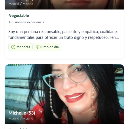
Madrid / Madrid
Negociable
1-5 años de experiencia
Soy una persona responsable, paciente y empática, cualidades
fundamentales para ofrecer un trato digno y respetuoso. Tengo
experiencia en tareas como ayuda con la higiene personal,
Por horas
Turno de día
administración de medicamentos según indicaciones médicas,
preparación de alimentos, acompañamiento a citas médicas y
realización de tareas básicas del hogar. Además, considero que
el acompañamiento afectivo es tan importante como el
cuidado físico, por lo que procuro generar un ambiente de
confianza, seguridad y bienestar para la persona a mi cargo.
Michelle (53)
Madrid / Madrid