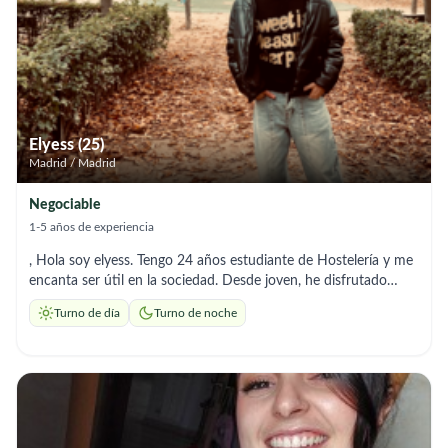
Mi objetivo es brindar tranquilidad y bienestar a quienes cuido.
Quedo atenta a tu mensaje para conversar.
Elyess (25)
Madrid / Madrid
Negociable
1-5 años de experiencia
, Hola soy elyess. Tengo 24 años estudiante de Hostelería y me
encanta ser útil en la sociedad. Desde joven, he disfrutado
ayudando tanto a personas mayores como a niños. Soy
Turno de día
Turno de noche
responsable, paciente y siempre busco aprender y dar lo mejor
de mí en cada experiencia.Experiencia / Habilidades
Experiencia en cuidado de personas mayores y niños
(actividades, acompañamiento, juegos, apoyo diario). Trabajo en
equipo y comunicación efectiva. Paciencia y dedicación para
crear un ambiente positivo. Flexibilidad y adaptabilidad según
las necesidades de la familia o persona.