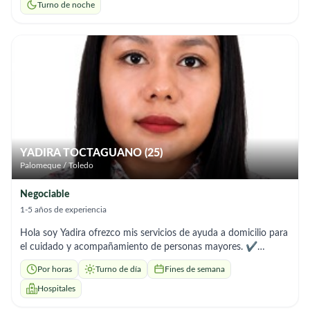
experiencia en el apoyo en el aseo personal, preparación de
Turno de noche
comidas, acompañamiento, control de la medicación según
indicaciones, movilidad y tareas del hogar. Busco trabajo como
cuidadora de personas mayores, preferiblemente como interna
los fines de semana o en turno de noche, en Madrid y sus
alrededores. Estoy disponible para incorporarme de inmediato
y ofrezco un trato respetuoso, humano y de confianza.
YADIRA TOCTAGUANO (25)
Palomeque / Toledo
Negociable
1-5 años de experiencia
Hola soy Yadira ofrezco mis servicios de ayuda a domicilio para
el cuidado y acompañamiento de personas mayores. ✔
Atención y compañía. ✔ Apoyo en el aseo e higiene personal.
Por horas
Turno de día
Fines de semana
✔ Preparación de comidas. ✔ Ayuda con la medicación
(según indicaciones familiares). ✔ Paseos y acompañamiento a
Hospitales
citas médicas. ✔ Tareas básicas del hogar relacionadas con el