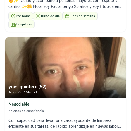
🌼✨ ¡Cuido y acompaño a personas mayores con respeto y
cariño! ✨🌼 Hola, soy Paula, tengo 25 años y soy titulada en
Atención y Cuidado a Personas Mayores. Tengo experiencia
Por horas
Turno de día
Fines de semana
ofreciendo acompañamiento, apoyo emocional y ayuda en el
día a día. Soy responsable, empática, paciente y de trato muy
Hospitales
cercano. Me gusta escuchar, conversar, pasear y hacer
compañía para que se sientan bien atendidos y acompañados.
📅 Disponibilidad: mañanas ,algunas horas por la tarde y fines
de semana. ❗ Importante: no realizo cocina, solo
acompañamiento y cuidado personal. Si buscas a alguien de
confianza para cuidar o acompañar a tus mayores, ¡estaré
encantada de ayudar! 🤍 📞 Paula – 639485275
ynes quintero (52)
Alcorcón / Madrid
Negociable
>5 años de experiencia
Con capacidad para llevar una casa, ayudante de limpieza
eficiente en sus tareas, de rápido aprendizaje en nuevas labores