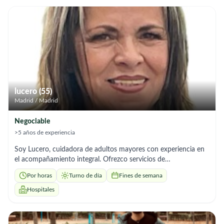
cuidado de la persona. Disponibilidad: - Turnos de día. - Fines
de semana. - Horarios a convenir. Soy una persona
responsable, amable, paciente y comprometida con el bienestar
de los adultos mayores. Si necesita apoyo para un familiar, no
dude en ponerse en contacto conmigo.
lucero (55)
Madrid / Madrid
Negociable
>5 años de experiencia
Soy Lucero, cuidadora de adultos mayores con experiencia en
el acompañamiento integral. Ofrezco servicios de
acompañamiento a citas médicas, control y administración de
Por horas
Turno de día
Fines de semana
medicamentos, supervisión de signos de alarma y apoyo en
actividades diarias. Me caracterizo por ser responsable,
Hospitales
empática y puntual, con gran habilidad para generar un vínculo
de confianza y calidez con la persona mayor y su familia. Estoy
disponible para adaptarme a diferentes horarios y necesidades.