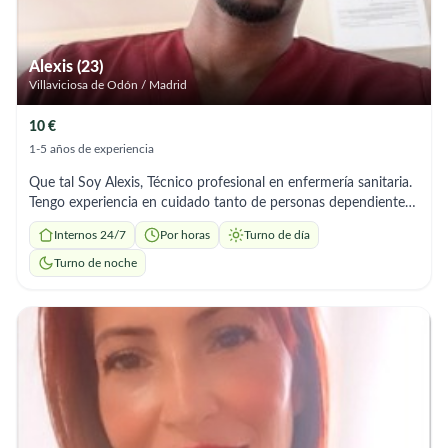
Alexis (23)
Villaviciosa de Odón / Madrid
10 €
1-5 años de experiencia
Que tal Soy Alexis, Técnico profesional en enfermería sanitaria.
Tengo experiencia en cuidado tanto de personas dependientes
como en el maneja de situaciones que puedan presentarse.
Internos 24/7
Por horas
Turno de día
También tengo formación en temas de seguridad y protección
debido a mí experiencia y capacitación en el ejercito nacional y
Turno de noche
empresas de seguridad donde también me capacite. Me
identifico con la entrega, la disciplina, el respeto y el amor para
quienes reciben mis servicios. Por lo cual en cada uno de los
puestos en los que eh estado eh recibido reconocimientos y
menciones. Si estás interesad@ en el mejor de los servicios y
demás y te interesa que tú ser querido este lo mejor cuidado
posible contáctame.