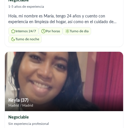
Negociable
1-5 años de experiencia
Hola, mi nombre es María, tengo 24 años y cuento con
experiencia en limpieza del hogar, así como en el cuidado de
niños y adultos. Soy una persona responsable, organizada y
Internos 24/7
Por horas
Turno de día
atenta, con una actitud cercana y respetuosa. En el área de
limpieza, me encargo de tareas como la limpieza general,
Turno de noche
organización y mantenimiento diario del hogar, siempre con
cuidado y dedicación para mantener espacios limpios y
agradables. Además, tengo experiencia en el cuidado de niños y
adultos, brindando atención, compañía y apoyo en sus
necesidades diarias. Me caracterizo por ser paciente, cariñosa y
comprometida con el bienestar de las personas a mi cargo. Soy
puntual, de confianza y me gusta realizar mi trabajo con
responsabilidad para que las familias se sientan tranquilas y
cómodas. Estoy disponible para trabajar de forma puntual o
regular, según lo que necesiten. Si buscas a alguien responsable,
Keyla (37)
con experiencia y vocación de servicio, no dudes en
Madrid / Madrid
contactarme. ¡Estaré encantada de ayudarte!
Negociable
Sin experiencia profesional