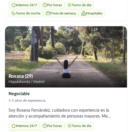
y excelente aprovechamiento de la jornada laboral para
Internos 24/7
Por horas
Turno de día
conseguir óptimos resultados. Capaz de tomar iniciativas, muy
eficiente en las tareas rutinarias domésticas y en la limpieza a
Turno de noche
Fines de semana
Hospitales
fondo. COMPETENCIAS – Tareas de lavado, planchado y
arreglo de ropa. – Servicios de limpieza. – Puesta a punto de
habitaciones. – Preparación de comidas. INFORMACIÓN
ADICIONAL Disponibilidad para cambiar de residencia.
Disponibilidad para trabajar tanto de interna como de externa.
Flexibilidad horaria. Responsabilidad
Roxana (29)
Majadahonda / Madrid
Negociable
1-5 años de experiencia
Soy Roxana Fernández, cuidadora con experiencia en la
atención y acompañamiento de personas mayores. Me
considero una persona responsable, honesta, paciente, cariñosa
Internos 24/7
Por horas
Turno de día
y comprometida con el bienestar de quienes cuido. Tengo