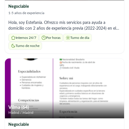
Negociable
1-5 años de experiencia
Hola, soy Estefanía. Ofrezco mis servicios para ayuda a
domicilio con 2 años de experiencia previa (2022-2024) en el
cuidado de personas mayores de forma particular. Soy una
Internos 24/7
Por horas
Turno de día
persona muy amable, paciente y con gran capacidad de
aprendizaje. Mis servicios incluyen: °Aseo e higiene personal y
Turno de noche
apoyo en la movilidad. °Tareas del hogar: limpieza, orden y
colada. °Alimentación: preparación de comidas y control de
hidratación. °Acompañamiento: paseos, citas médicas y
supervisión de medicación. Cuento con TIE en vigor,
disponibilidad horaria total e incorporación inmediata. Mi
prioridad es brindar un trato digno, cariñoso y seguro a quienes
más lo necesitan. ¡Disponible para entrevista cuando lo
necesite!
Vilma (64)
Madrid / Madrid
Negociable