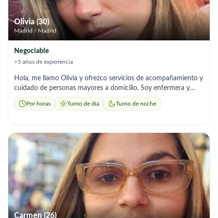
Olivia (30)
Madrid / Madrid
Negociable
>5 años de experiencia
Hola, me llamo Olivia y ofrezco servicios de acompañamiento y
cuidado de personas mayores a domicilio. Soy enfermera y
experiencia en el cuidado de personas dependientes, por lo que
Por horas
Turno de día
Turno de noche
puedo ayudar con: ✔️ Acompañamiento y compañía ✔️
Supervisión y control de medicación ✔️ Ayuda en higiene ✔️
Preparación de comidas sencillas ✔️ Paseos y apoyo en citas
médicas ✔️ Turnos de noche si es necesario Soy una persona
responsable, paciente y cercana. Me adapto a las necesidades
de cada familia y ofrezco un trato respetuoso y profesional.
Carmen (26)