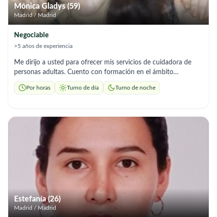
Mónica Gladys (59)
Madrid / Madrid
Negociable
>5 años de experiencia
Me dirijo a usted para ofrecer mis servicios de cuidadora de
personas adultas. Cuento con formación en el ámbito
sociosanitario, incluyendo seguridad y salud en el trabajo,
Por horas
Turno de día
Turno de noche
primeros auxilios, administración de inyectables y atención
integral a personas en situación de vulnerabilidad. Me
considero una persona responsable, empática y con una fuerte
vocación de servicio, cualidades fundamentales para garantizar
el bienestar y la calidad de vida de las personas a mi cuidado.
Estoy preparado para apoyar en las actividades básicas de la
vida diaria, así como para ofrecer acompañamiento emocional
y contribuir a un entorno seguro y saludable. Además, cuento
con disponibilidad inmediata. Respetuosamente. Mónica
Ascurra
Estefanía (26)
Madrid / Madrid