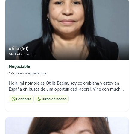
hogar y Mis servicios incluyen: ​* Higiene y Aseo Personal:
Cuidado experto en la rutina de aseo diario y confort. * ​
Acompañamiento y Apoyo Emocional: Escucha activa y
compañía para evitar la soledad. * ​Gestión del Hogar:
Mantenimiento del orden y preparación de comidas
equilibradas. * ​Fomento de la Autonomía: Estimulación para
mantener las capacidades del usuario. * ​Control de Medicación:
Seguimiento responsable de las pautas médicas.
otilia (60)
Madrid / Madrid
Negociable
1-5 años de experiencia
Hola, mi nombre es Otilia Baena, soy colombiana y estoy en
España en busca de una oportunidad laboral. Vine con muchas
ganas de trabajar y salir adelante, ya que en mi país no tuve las
Por horas
Turno de noche
mismas oportunidades, principalmente por mi edad.Cuento con
2 años de experiencia en el cuidado de adultos mayores. Sé
tomar la presión arterial, medir la glucosa, aplicar inyecciones,
cocinar y realizar las tareas del hogar. Me caracterizo por ser
una persona responsable, respetuosa, trabajadora y con muy
buena actitud para el cuidado y acompañamiento de las