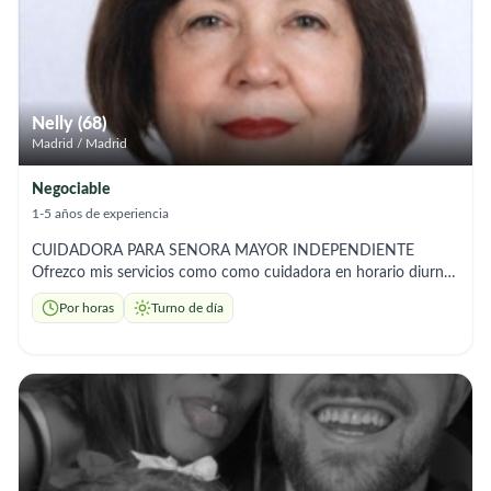
personas mayores. He tenido la oportunidad de trabajar en
este país y puedo aportar referencias laborales que respaldan
mi trabajo y mi compromiso. Quedo atenta a cualquier
oportunidad y con total disponibilidad. Muchas gracias por su
tiempo.
Nelly (68)
Madrid / Madrid
Negociable
1-5 años de experiencia
CUIDADORA PARA SENORA MAYOR INDEPENDIENTE
Ofrezco mis servicios como como cuidadora en horario diurno,
disponible de lunes a viernes y de ser requerido eventualmente
Por horas
Turno de día
los sábados, tanto en domicilios particulares como en
residencias privadas. Brindo un trato cercano, respetuoso y
amable, fomentando siempre la independencia y el bienestar
emocional de la persona a mi cuidado. Acompaño en paseos y
diligencias, garantizando seguridad y compañía en todo
momento. Puedo colaborar en tareas del hogar y preparar
comidas saludables adaptadas a sus necesidades. Soy una
persona responsable, organizada, paciente y discreta,