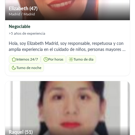
Elizabeth (47)
Madrid / Madrid
Negociable
>5 años de experiencia
Hola, soy Elizabeth Madrid, soy responsable, respetuosa y con
amplia experiencia en el cuidado de niños, personas mayores y
limpieza del hogar, ya que en mi pais me dedique por muchos
Internos 24/7
Por horas
Turno de día
años a los cuidados de niños adicional tengo 2 hijos que al uno
ser madre vive estas experiencias de manera distinta lo que me
Turno de noche
hace mas conocedora de los cuidados y manejo que se debe
tener, tengo habilidades para brindar un trato amable, paciente
y comprometido, garantizando el bienestar y la seguridad de
las personas a mi cuidado, soy organizada, puntual y con
vocación de servicio. Estoy ofreciendo mis servicios en:
Cuidado de niños (acompañamiento, alimentación, apoyo en
rutinas, llevar a la escuela etc) Cuidado de adultos mayores
(acompañamiento, apoyo en actividades diarias, supervisión,)
Limpieza general del hogar (orden, aseo profundo,
mantenimiento) en empresas o casas de familia Estoy
Raquel (51)
disponible en cualquier horario que me necesiten estoy a