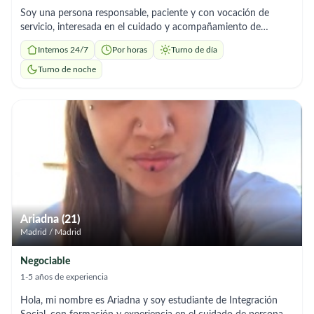
Soy una persona responsable, paciente y con vocación de
servicio, interesada en el cuidado y acompañamiento de
personas mayores. Tengo conocimientos básicos en toma de
Internos 24/7
Por horas
Turno de día
signos vitales (presión arterial, pulso, temperatura y respiración)
y estoy dispuesta a seguir instrucciones médicas y aprender
Turno de noche
continuamente. Puedo brindar apoyo en: Acompañamiento y
supervisión diaria Ayuda con actividades básicas (movilidad,
higiene, comidas) Control y registro de signos vitales
Recordatorio de medicación (según indicaciones) Compañía,
conversación y apoyo emocional. Tareas ligeras del hogar
relacionadas con el cuidado del adulto mayor. Me caracterizo
por ser puntual, respetuosa, empática y muy atenta a las
necesidades de la persona bajo mi cuidado. Busco una
oportunidad para ganar experiencia y ofrecer un cuidado
humano y responsable. Disponibilidad: por horas, media
Ariadna (21)
jornada o jornada completa (según necesidad).
Madrid / Madrid
Negociable
1-5 años de experiencia
Hola, mi nombre es Ariadna y soy estudiante de Integración