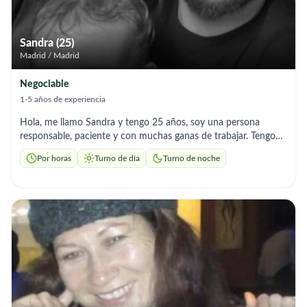
comprometida con crear un ambiente con entorno seguro,
agradable y de confianza. Si buscas tranquilidad y buen
cuidado para su ser querido, estaré encantada de ayudarte
Sandra (25)
Madrid / Madrid
Negociable
1-5 años de experiencia
Hola, me llamo Sandra y tengo 25 años, soy una persona
responsable, paciente y con muchas ganas de trabajar. Tengo
experiencia cuidando personas mayores y realizando tareas de
Por horas
Turno de día
Turno de noche
limpieza en domicilios particulares. Puedo ayudar con: • 👵
Acompañamiento y cuidado básico de personas mayores • 🚿
Apoyo en aseo personal • 💊 Recordatorio de medicación • 🛒
Compras y recados • 🧹 Limpieza y mantenimiento del hogar •
🚗 Traslados (dispongo de coche propio) Aunque mi
experiencia es principalmente en trabajos puntuales, soy muy
comprometida, puntual y aprendo rápido. Me adapto
fácilmente y trato a las personas con respeto y cariño.
Disponibilidad inmediata. Me adapto a los horarios que
necesitéis. Busco familias serias y responsables en Madrid.