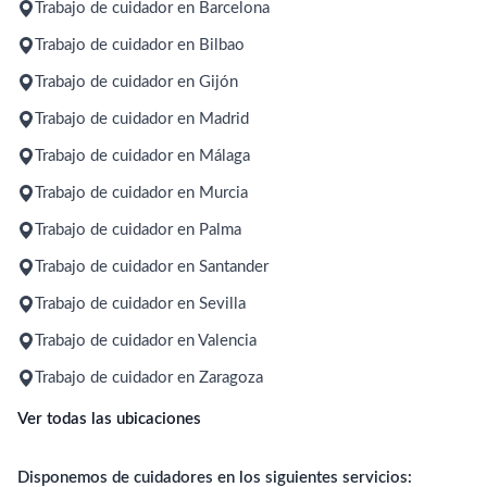
Trabajo de cuidador en Barcelona
Trabajo de cuidador en Bilbao
Trabajo de cuidador en Gijón
Trabajo de cuidador en Madrid
Trabajo de cuidador en Málaga
Trabajo de cuidador en Murcia
Trabajo de cuidador en Palma
Trabajo de cuidador en Santander
Trabajo de cuidador en Sevilla
Trabajo de cuidador en Valencia
Trabajo de cuidador en Zaragoza
Ver todas las ubicaciones
Disponemos de cuidadores en los siguientes servicios: