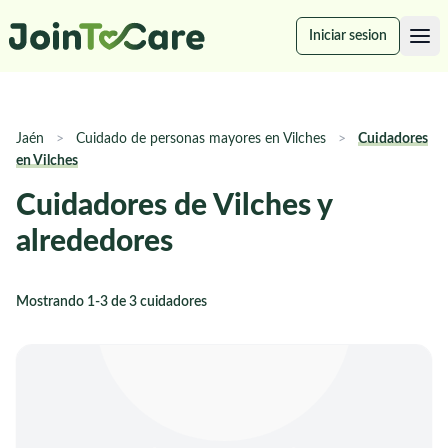
Iniciar sesion
Jaén
>
Cuidado de personas mayores en Vilches
>
Cuidadores
en Vilches
Cuidadores de Vilches y
alrededores
Mostrando 1-3 de 3 cuidadores