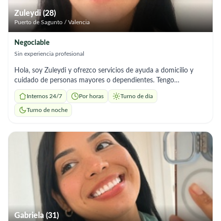
Zuleydi (28)
Puerto de Sagunto / Valencia
Negociable
Sin experiencia profesional
Hola, soy Zuleydi y ofrezco servicios de ayuda a domicilio y
cuidado de personas mayores o dependientes. Tengo
experiencia en acompañamiento, apoyo en el aseo e higiene
Internos 24/7
Por horas
Turno de día
personal, control de medicación, preparación de comidas,
limpieza del hogar y apoyo en las tareas diarias. Soy una
Turno de noche
persona responsable, paciente, y organizada. Me adapto a las
necesidades de cada familia y a diferentes horarios, incluyendo
trabajo como interna, externa o por horas.
Gabriela (31)