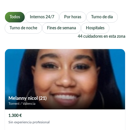
Todos
Internos 24/7
Por horas
Turno de día
Turno de noche
Fines de semana
Hospitales
44 cuidadores en esta zona
Melanny nicol (21)
Torrent / Valencia
1.300 €
Sin experiencia profesional