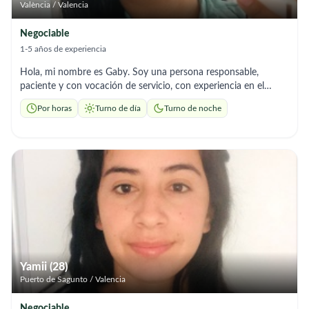
València / Valencia
Negociable
1-5 años de experiencia
Hola, mi nombre es Gaby. Soy una persona responsable,
paciente y con vocación de servicio, con experiencia en el
cuidado de adultos mayores y en terapia ocupacional. Me
Por horas
Turno de día
Turno de noche
caracterizo por mi alto grado de empatía, brindando un trato
amable, respetuoso y humano. Puedo apoyar en
acompañamiento, control de rutinas, limpieza básica y
asistencia en actividades diarias. Me adapto a las necesidades
de cada abuelo. Si gusta, puede contactarme al 612575736 !
Yamii (28)
Puerto de Sagunto / Valencia
Negociable