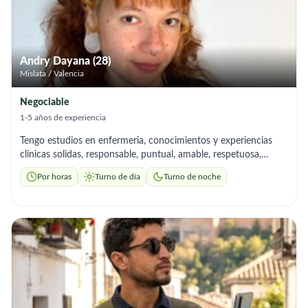
contribuir a mejorar la calidad de vida de los adultos mayores,
brindándoles seguridad, compañía y un ambiente de confianza.
Estoy convencida de que mi dedicación y sensibilidad pueden
aportar positivamente a las personas que más amas.
Andry Dayana (28)
Mislata / Valencia
Negociable
1-5 años de experiencia
Tengo estudios en enfermeria, conocimientos y experiencias
clinicas solidas, responsable, puntual, amable, respetuosa,
comprensiva, confiable, empatica, paciente, con capacidad de
Por horas
Turno de día
Turno de noche
observacion y reaccion ante cualquier cambio, comunicacion
clara y asertiva, habilidades emocionales y de contencion,
escucha activa, buena condicion fisica y organizada. Desde que
decidí estudiar enfermeria tuve un enfoque dedicado al
cuidado, acompañamiento y apoyo del adulto mayor, motivada
por la vocacion al servicio y una profunda humanidad. No solo
cuido un cuerpo fisico, sino que busco ofrecer un servicio
holistico en el que mi prioridad es proteger historias, dignidad
humana y aumentar la calidad de vida.