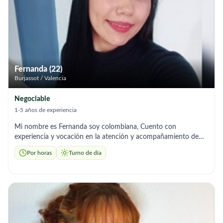
muy bien (cuento con un curso de cocina). • Excelente en
limpieza y orden del hogar. • Muy buena compañía: soy
respetuosa, confiable y empática. 🕒 Disponibilidad • Trabajo
por horas • Jornada diurna (No interna). 📌 Situación actual
Recién llegada de Italia. Sin papeles todavía, pero en proceso de
regularización.
Fernanda (22)
Burjassot / Valencia
Negociable
1-5 años de experiencia
Mi nombre es Fernanda soy colombiana, Cuento con
experiencia y vocación en la atención y acompañamiento de
personas mayores, ofreciendo siempre un trato humano,
Por horas
Turno de día
paciente y respetuoso. A lo largo de mi labor he adquirido
habilidades en asistencia personal, control de medicación,
acompañamiento emocional y apoyo en tareas diarias,
priorizando siempre el bienestar y la dignidad de cada persona
bajo mi cuidado. Me considero una persona responsable,
empática y comprometida, valores que considero esenciales
para este tipo de trabajo. Me motiva especialmente poder