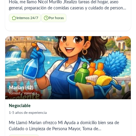
Hola, me llamo Nicol Murillo ,Realizo tareas del hogar, aseo
general, preparación de comidas caseras y cuidado de personas
mayores. Seriedad y experiencia. Horarios flexibles según
Internos 24/7
Por horas
necesites Soy trabajadora, cariñosa y muy organizada. Me
ajusto a tu horario y presupuesto. Escríbeme sin compromiso.
Zona Torrente/Valencia.
Marian (42)
Torrent / Valencia
Negociable
1-5 años de experiencia
Me Llamó Marian ofrezco Mi Ayuda a domicilio bien sea de
Cuidado o Limpieza de Persona Mayor, Toma de
medicación,aseo personal, consultas clínicas, tareas del hogar,