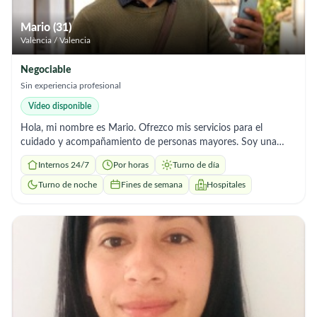
Mario (31)
València / Valencia
Negociable
Sin experiencia profesional
Vídeo disponible
Hola, mi nombre es Mario. Ofrezco mis servicios para el
cuidado y acompañamiento de personas mayores. Soy una
persona seria, responsable, paciente y con trato humano.
Internos 24/7
Por horas
Turno de día
Servicios que ofrezco: ✔️ Aseo e higiene personal ✔️ Ayuda en
la movilidad ✔️ Preparación de comidas y control de rutinas
Turno de noche
Fines de semana
Hospitales
(medicación indicada) ✔️ Acompañamiento a citas médicas,
paseos o recados ✔️ Mantenimiento del hogar y buena
compañía trabajo con total compromiso, respeto y confianza.
📍 Ubicación: Valencia ⏰ Disponibilidad: Por horas / Jornada
a convenir 💬 Precio: A convenir según horas y necesidades (o
pones tu tarifa) Kifiri 643377428