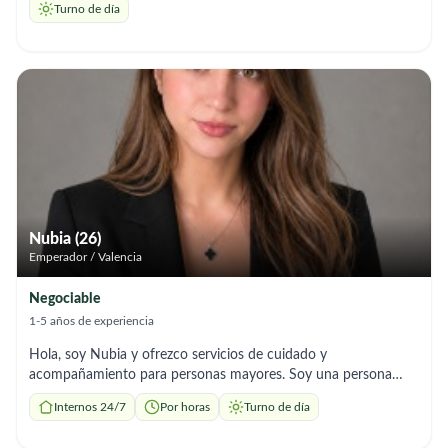
Turno de día
comida. Soy Responsable y Honesta
Nubia (26)
Emperador / Valencia
Negociable
1-5 años de experiencia
Hola, soy Nubia y ofrezco servicios de cuidado y
acompañamiento para personas mayores. Soy una persona
muy paciente, responsable, alegre y, sobre todo, muy humana.
Internos 24/7
Por horas
Turno de día
Tengo experiencia cuidando a personas dependientes,
brindando apoyo en el aseo e higiene personal, baño,