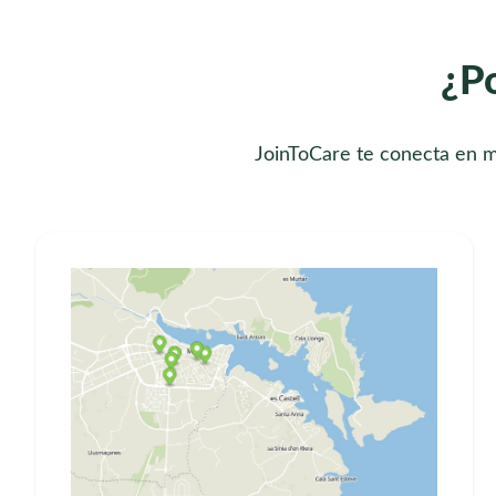
¿Po
JoinToCare te conecta en m