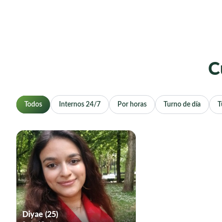
C
Todos
Internos 24/7
Por horas
Turno de día
T
Diyae (25)