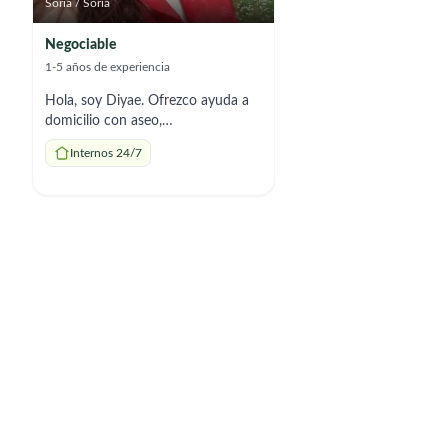
Soria / Soria
Negociable
1-5 años de experiencia
Hola, soy Diyae. Ofrezco ayuda a
domicilio con aseo,
acompañamiento, tareas del hogar
Internos 24/7
y preparación de comidas. Soy
responsable y me adapto a los
horarios que necesites. +34
64+505861